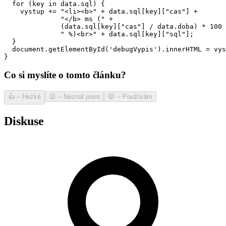
  for (key in data.sql) {

    vystup += "<li><b>" + data.sql[key]["cas"] + 

              "</b> ms (" + 

              (data.sql[key]["cas"] / data.doba) * 100 
              " %)<br>" + data.sql[key]["sql"];

  }

  document.getElementById('debugVypis').innerHTML = vys
}
Co si myslíte o tomto článku?
👍
–
Hezké
😲
–
Neznal jsem
😝
–
Používám
Diskuse