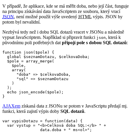
V případě, že aplikace, kde se má měřit doba, nebo její část, funguje
na principu získávání data JavaScriptem ze souboru, který vrací
JSON
, není možné použít výše uvedený
HTML
výpis. JSON by
potom byl nevalidní.
Nezbývá tedy než i dobu SQL dotazů vracet v JSONu a následně
vypsat JavaScriptem. Například si připravit funkci
, která k
json
původnímu poli potřebných dat
připojí pole s dobou SQL dotazů
:
function json($pole) {

  global $seznamDotazu, $celkovaDoba;

  $pole = array_merge(

    $pole, 

    array(

      "doba" => $celkovaDoba, 

      "sql" => $seznamDotazu

    )

  );

  echo json_encode($pole);

}
AJAXem
získaná data z JSONu se potom v JavaScriptu předají mj.
funkci, která zajistí výpis doby
SQL dotazů
.
var vypisDotazu = function(data) {

  var vystup = "<b>Celková doba SQL:</b> " + 

                data.doba + " ms<ol>";
