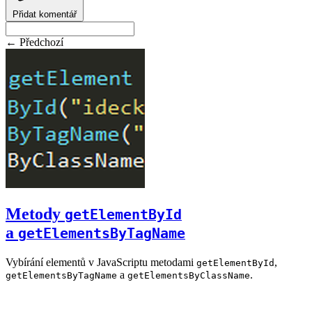
Přidat komentář
← Předchozí
Metody
getElementById
a
getElementsByTagName
Vybírání elementů v JavaScriptu metodami
,
getElementById
a
.
getElementsByTagName
getElementsByClassName