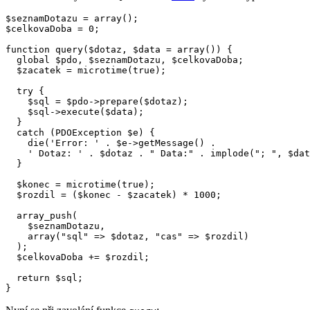
$seznamDotazu = array();

$celkovaDoba = 0;

function query($dotaz, $data = array()) {

  global $pdo, $seznamDotazu, $celkovaDoba;

  $zacatek = microtime(true); 

  try {

    $sql = $pdo->prepare($dotaz);

    $sql->execute($data);

  }

  catch (PDOException $e) {

    die('Error: ' . $e->getMessage() . 

    ' Dotaz: ' . $dotaz . " Data:" . implode("; ", $dat
  }

  $konec = microtime(true);

  $rozdil = ($konec - $zacatek) * 1000;

  array_push(

    $seznamDotazu, 

    array("sql" => $dotaz, "cas" => $rozdil)

  );

  $celkovaDoba += $rozdil;

  return $sql;

}