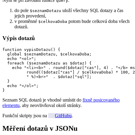
Nyní se při zavolání funkce
:
query
do pole
uloží všechny SQL dotazy a čas
$seznamDotazu
jejich provedení,
v proměnné
potom bude celková doba všech
$celkovaDoba
dotazů.
Výpis dotazů
function vypisDotazu() {

  global $seznamDotazu, $celkovaDoba;

  echo "<ol>";

  foreach ($seznamDotazu as $dotaz) {

    echo "<li><b>" . round($dotaz["cas"], 4) . "</b> ms
          round(($dotaz["cas"] / $celkovaDoba) * 100, 2
          " %)<br>"  . $dotaz["sql"];

  }

  echo "</ol>";

}
Seznam SQL dotazů je vhodné umístit do
fixně posicovaného
elementu
, aby neovlivňoval okolí stránky.
Funkční skripty jsou na
GitHubu
.
Měření dotazů v JSONu