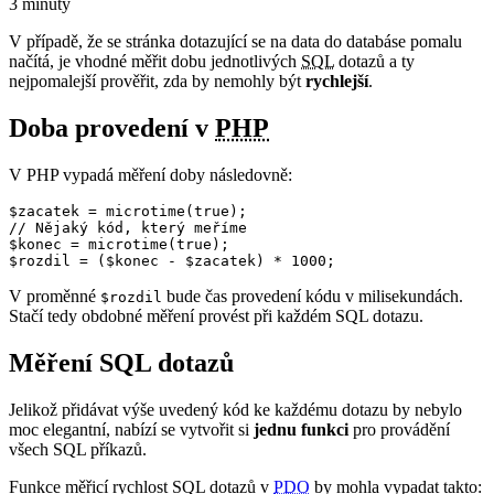
3 minuty
V případě, že se stránka dotazující se na data do databáse pomalu
načítá, je vhodné měřit dobu jednotlivých
SQL
dotazů a ty
nejpomalejší prověřit, zda by nemohly být
rychlejší
.
Doba provedení v
PHP
V PHP vypadá měření doby následovně:
$zacatek = microtime(true); 

// Nějaký kód, který meříme

$konec = microtime(true);

$rozdil = ($konec - $zacatek) * 1000;
V proměnné
bude čas provedení kódu v milisekundách.
$rozdil
Stačí tedy obdobné měření provést při každém SQL dotazu.
Měření SQL dotazů
Jelikož přidávat výše uvedený kód ke každému dotazu by nebylo
moc elegantní, nabízí se vytvořit si
jednu funkci
pro provádění
všech SQL příkazů.
Funkce měřicí rychlost SQL dotazů v
PDO
by mohla vypadat takto: