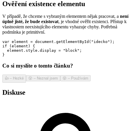
Ověření existence elementu
V případě, že chceme s vybraným elementem nějak pracovat, a
není
úplně jisté, že bude existovat
, je vhodné ověřit existenci. Přístup k
vlastnostem neexistujícího elementu vyhazuje chyby. Potřebná
podmínka je primitivní.
var element = document.getElementById("idecko");

if (element) {

  element.style.display = "block";

}
Co si myslíte o tomto článku?
👍
–
Hezké
😲
–
Neznal jsem
😝
–
Používám
Diskuse