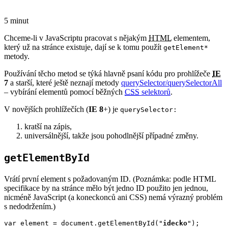
5 minut
Chceme-li v JavaScriptu pracovat s nějakým
HTML
elementem,
který už na stránce existuje, dají se k tomu použít
getElement*
metody.
Používání těcho metod se týká hlavně psaní kódu pro prohlížeče
IE
7
a starší, které ještě neznají metody
querySelector/querySelectorAll
– vybírání elementů pomocí běžných
CSS
selektorů
.
V novějších prohlížečích (
IE 8
+) je
querySelector:
kratší na zápis,
universálnější, takže jsou pohodlnější případné změny.
getElementById
Vrátí první element s požadovaným ID. (Poznámka: podle HTML
specifikace by na stránce mělo být jedno ID použito jen jednou,
nicméně JavaScript (a koneckonců ani CSS) nemá výrazný problém
s nedodržením.)
var element = document.getElementById("
idecko
");