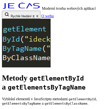
Moderní tvorba webových aplikací
O webu
Rychlé hledání
⌘
K
Metody
getElementById
a
getElementsByTagName
Vybírání elementů v JavaScriptu metodami
,
getElementById
a
.
getElementsByTagName
getElementsByClassName