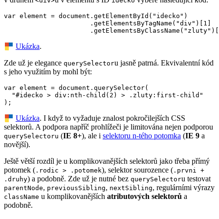
<div>
idecko
var element = document.getElementById("idecko")

                      .getElementsByTagName("div")[1]

                      .getElementsByClassName("zluty")[
Ukázka
.
Zde už je elegance
u jasně patrná. Ekvivalentní kód
querySelector
s jeho využitím by mohl být:
var element = document.querySelector(

  "#idecko > div:nth-child(2) > .zluty:first-child"

);
Ukázka
. I když to vyžaduje znalost pokročilejších CSS
selektorů. A podpora napříč prohlížeči je limitována nejen podporou
(
IE 8+
), ale i
selektoru n-tého potomka
(
IE 9
a
querySelectoru
novější).
Ještě větší rozdíl je u komplikovanějších selektorů jako třeba přímý
potomek (
), selektor sourozence (
.rodic > .potomek
.prvni +
) a podobně. Zde už je nutné bez
u testovat
.druhy
querySelector
,
,
, regulárními výrazy
parentNode
previousSibling
nextSibling
u komplikovanějších
atributových selektorů
a
className
podobně.