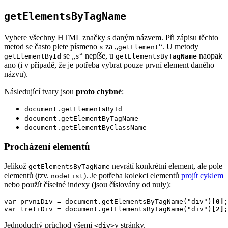
getElementsByTagName
Vybere všechny HTML značky s daným názvem. Při zápisu těchto
metod se často plete písmeno
za „
“. U metody
s
getElement
se „
“ nepíše, u
naopak
getElementBy
Id
s
getElement
s
By
TagName
ano (i v případě, že je potřeba vybrat pouze první element daného
názvu).
Následující tvary jsou
proto chybné
:
document.getElement
s
ById
document.getElemen
t
ByTagName
document.getElemen
t
ByClassName
Procházení elementů
Jelikož
nevrátí konkrétní element, ale pole
getElementsByTagName
elementů (tzv.
). Je potřeba kolekci elementů
projít cyklem
nodeList
nebo použít číselné indexy (jsou číslovány od nuly):
var prvniDiv = document.getElementsByTagName("div")
[0]
;

var tretiDiv = document.getElementsByTagName("div")
[2]
;
Jednoduchý průchod všemi
y stránky.
<div>