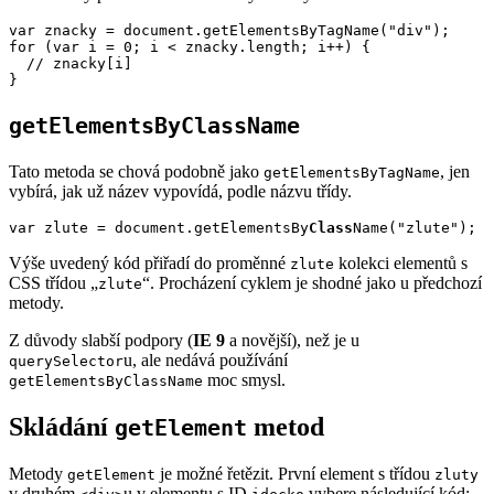
var znacky = document.getElementsByTagName("div");

for (var i = 0; i < znacky.length; i++) {

  // znacky[i]

}
getElementsByClassName
Tato metoda se chová podobně jako
, jen
getElementsByTagName
vybírá, jak už název vypovídá, podle názvu třídy.
var zlute = document.getElementsBy
Class
Name
("zlute");
Výše uvedený kód přiřadí do proměnné
kolekci elementů s
zlute
CSS třídou „
“. Procházení cyklem je shodné jako u předchozí
zlute
metody.
Z důvody slabší podpory (
IE 9
a novější), než je u
u, ale nedává používání
querySelector
moc smysl.
getElementsByClassName
Skládání
metod
getElement
Metody
je možné řetězit. První element s třídou
getElement
zluty
v druhém
u v elementu s ID
vybere následující kód: