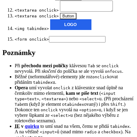
<textarea onclick>
<textarea onclick>
Button
<img tabindex>
<form onclick>
Poznámky
Při
přechodu mezi políčky
klávesou
se
Tab
onclick
nevyvolá. Při
skočení
do políčka se ale vyvolá
.
onfocus
Běžné (neformulářové) elementy jde roz
ovat
onclick
přidáním
u.
tabindex
Opera
umí vyvolat
z klávesnice snad úplně na
onclick
čemkoliv mimo elementů,
kam se píše text
(
<input
,
) nebo
u. (Při procházení
type=text>
<textarea>
<select>
em (když je element o
ovaný) i přes
.)
Tab
tabindex
Shift
Dokonce ten
vyvolá na
u, i když se jen
onclick
<option>
vybere šipkami ze
u (bez nějakého výběru z
<select>
roletového seznamu).
IE
v
quirku
to umí snad na všem, čemu se přidá
.
tabindex
A na většině
ů (snad mimo
a
). Na
<input>
radio
checkbox