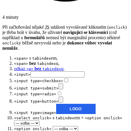
4 minuty
Při začleňování nějaké
JS
události vyvolávané kliknutím (
)
onclick
je třeba brát v úvahu, že uživatel
navigující se klávesnicí
(což
například u
formulářů
nemusí být marginální procento) některé
y běžně nevyvolá nebo je
dokonce vůbec vyvolat
onclick
nemůže
.
s
em
,
<span>
tabindex
bez
u
,
<span>
tabindex
odkaz
bez
u
.
<a>
tabindex
<input>
<input type=checkbox>
<input type=submit>
<input type=radio>
<input type=button>
<input type=image>
s
em +
<select onclick>
tabindex
<option onclick>
<option onclick>