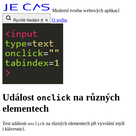
Moderní tvorba webových aplikací
O webu
Rychlé hledání
⌘
K
Událost
na různých
onclick
elementech
Test události
na různých elementech při vyvolání myší
onclick
i klávesnicí.