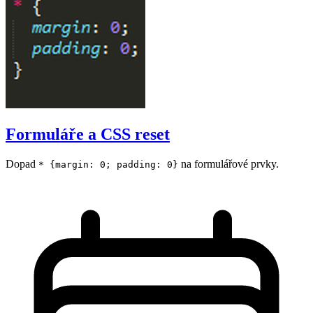
Formuláře a CSS reset
Dopad
na formulářové prvky.
* {margin: 0; padding: 0}