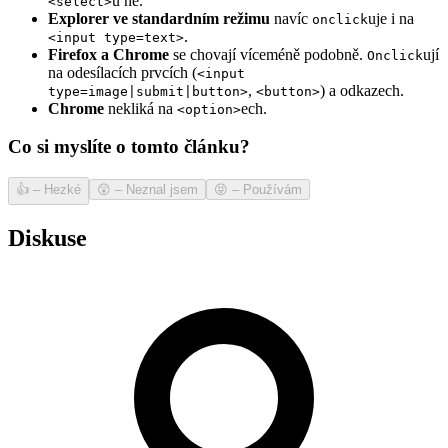
u ne.
<select>
Explorer ve standardním režimu
navíc
uje i na
onclick
.
<input type=text>
Firefox a Chrome
se chovají víceméně podobně.
ují
Onclick
na odesílacích prvcích (
<input
,
) a odkazech.
type=image|submit|button>
<button>
Chrome
nekliká na
ech.
<option>
Co si myslíte o tomto článku?
👍
–
Hezké
😲
–
Neznal jsem
😝
–
Používám
Diskuse