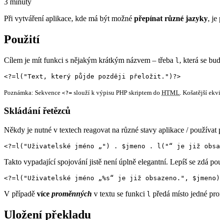
3 minuty
Při vytváření aplikace, kde má být možné
přepínat různé jazyky
, je
Použití
Cílem je mít funkci s nějakým krátkým názvem – třeba
, která se bu
l
<?=l("Text, který půjde později přeložit.")?>
Poznámka: Sekvence
slouží k výpisu PHP skriptem do
HTML
. Košatější ekv
<?=
Skládání řetězců
Někdy je nutné v textech reagovat na různé stavy aplikace / používat
<?=l("Uživatelské jméno „") . $jmeno . l("“ je již obsa
Takto vypadající spojování jistě není úplně elegantní. Lepíš se zdá po
<?=l("Uživatelské jméno „%s“ je již obsazeno.", $jmeno)
V případě
více
proměnných
v textu se funkci
předá místo jedné p
l
Uložení překladu