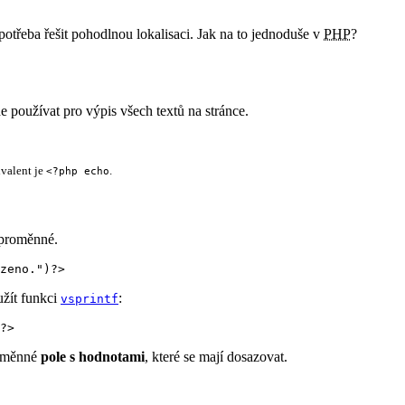
 potřeba řešit pohodlnou lokalisaci. Jak na to jednoduše v
PHP
?
de používat pro výpis všech textů na stránce.
ivalent je
.
<?php echo
 proměnné.
zeno.")?>
užít funkci
:
vsprintf
?>
roměnné
pole s hodnotami
, které se mají dosazovat.