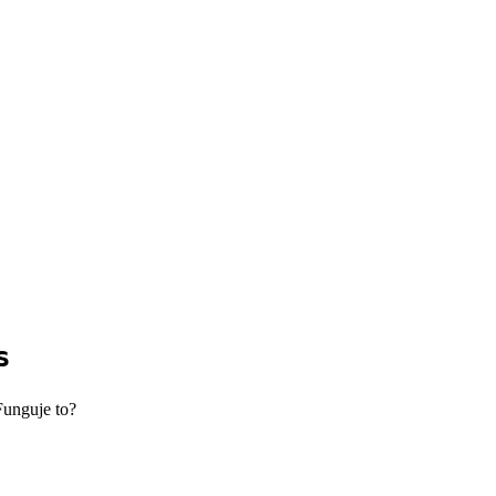
s
Funguje to?