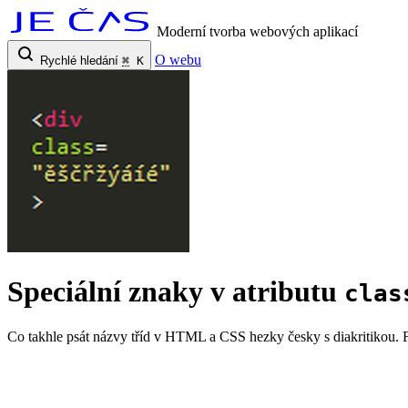
Moderní tvorba webových aplikací
O webu
Rychlé hledání
⌘
K
Speciální znaky v atributu
clas
Co takhle psát názvy tříd v HTML a CSS hezky česky s diakritikou. 