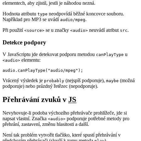
elementech, aby zjistil, jestli je náhodou nezná.
Hodnota atributu
neodpovídá běžné koncovce souboru.
type
Například pro MP3 se uvádí
.
audio/mpeg
Při použití
se u značky
neuvádí atribut
.
<source>
<audio>
src
Detekce podpory
V JavaScriptu jde detekovat podporu metodou
u
canPlayType
elementu:
<audio>
audio.canPlayType("audio/mpeg");
Vrácený výsledek je
(nejspíš podporuje),
(možná
probably
maybe
podporuje) nebo prázdný řetězec (nepodporuje).
Přehrávání zvuků v
JS
Nevyhovuje-li podoba výchozího přehrávače prohlížeče, jde si
napsat vlastní. Značka
podporuje potřebné metody pro
<audio>
přehrání, zastavení, změnu hlasitosti a další.
Není tak problém vytvořit tlačítko, které spustí přehrávání v
předchozím přehrávači (slouží k tomu metoda
).
play