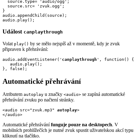
  source.type= 'audio/ogg';

  source.src= 'zvuk.ogg';

}

audio.appendChild(source);

audio.play();
Událost
canplaythrough
Volat
by se mělo nejspíš až v momentě, kdy je zvuk
play()
připraven k přehrávání:
audio.addEventListener('
canplaythrough
', function() { 

   audio.play();

}, false);
Automatické přehrávání
Atributem
u značky
se zapíná automatické
autoplay
<audio>
přehrávání zvuku po načtení stránky.
<audio src="zvuk.mp3" 
autoplay
>

</audio>
Automatické přehrávání
funguje pouze na desktopech
. V
mobilních prohlížečích je nutné zvuk spustit uživatelskou akcí typu
kliknutí na tlačítko.