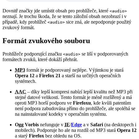
Dovnitř značky jde umístit obsah pro prohlížeče, které
<audio>
neznají. Je trochu škoda, že se tento záložní obsah nezobrazí i v
případě, kdy prohlížeč
sice zná, ale nepodporuje použitý
<audio>
zvukový formát.
Formát zvukového souboru
Prohlížeče podporující značku
se liší v podporovaných
<audio>
formátech zvuků, které dokáží přehrát.
MP3
formát je podporovaný nejlépe. Výjimkou je stará
Opera 12
a
Firefox 21
a starší na určitých operačních
systémech.
AAC
– díky lepší kompresi nabízí lepší kvalitu než MP3 při
stejné datové velikosti. Tento formát je méně rozšířený a má
oproti MP3 horší podporu ve
Firefoxu
, kde kvůli patentům
není podpora zabudována přímo do prohlížeče, ale spoléhá se
na nainstalované kodeky v operačním systému.
Ogg Vorbis
nefunguje v
IE
/
Edge
a v
Safari
(na desktopech i
mobilech). Podporuje ho ale na rozdíl od MP3 stará
Opera 12
a starý
Firefox
bez ohledu na OS.