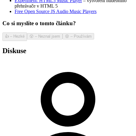
Experiment: HTML5 Music Player
– vytvoření hudebního
přehrávače v HTML 5
Free Open Source JS Audio Music Players
Co si myslíte o tomto článku?
👍
–
Hezké
😲
–
Neznal jsem
😝
–
Používám
Diskuse