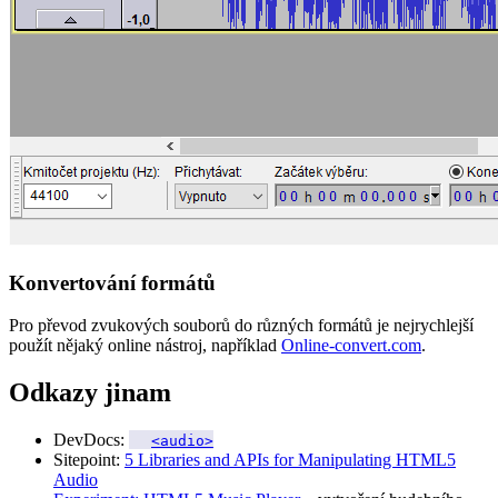
Konvertování formátů
Pro převod zvukových souborů do různých formátů je nejrychlejší
použít nějaký online nástroj, například
Online-convert.com
.
Odkazy jinam
DevDocs:
<audio>
Sitepoint:
5 Libraries and APIs for Manipulating HTML5
Audio