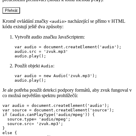
Přehrát
Kromě ovládání značky
nacházející se přímo v HTML
<audio>
kódu existují ještě dva způsoby:
Vytvořit audio značku JavaScriptem:
var audio = document.createElement('audio');

audio.src = 'zvuk.mp3'

audio.play();
Použít objekt
:
Audio
var audio = new Audio('zvuk.mp3');

audio.play();
Je ale potřeba použít detekci podpory formátů, aby zvuk fungoval v
co možná největším spektru prohlížečů:
var audio = document.createElement('audio');

var source = document.createElement('source');

if (audio.canPlayType('audio/mpeg')) {

  source.type= 'audio/mpeg';

  source.src= 'zvuk.mp3';

} 

else {
