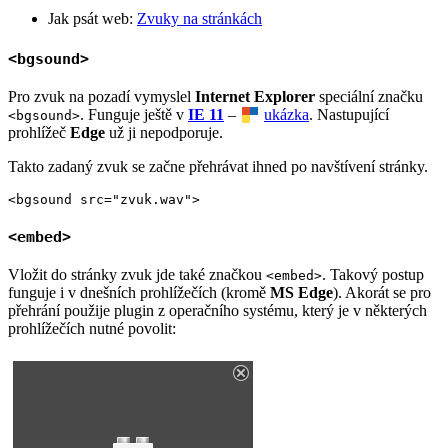
Jak psát web:
Zvuky na stránkách
<bgsound>
Pro zvuk na pozadí vymyslel
Internet Explorer
speciální značku
. Funguje ještě v
IE 11
–
ukázka
. Nastupující
<bgsound>
prohlížeč
Edge
už ji nepodporuje.
Takto zadaný zvuk se začne přehrávat ihned po navštívení stránky.
<bgsound src="zvuk.wav">
<embed>
Vložit do stránky zvuk jde také značkou
. Takový postup
<embed>
funguje i v dnešních prohlížečích (kromě
MS Edge
). Akorát se pro
přehrání použije plugin z operačního systému, který je v některých
prohlížečích nutné povolit: