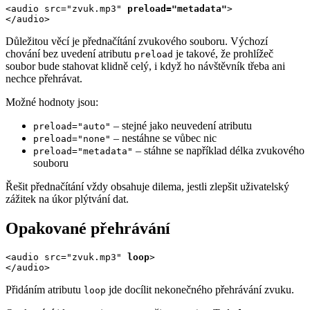
<audio src="zvuk.mp3" 
preload="metadata"
>

</audio>
Důležitou věcí je přednačítání zvukového souboru. Výchozí
chování bez uvedení atributu
je takové, že prohlížeč
preload
soubor bude stahovat klidně celý, i když ho návštěvník třeba ani
nechce přehrávat.
Možné hodnoty jsou:
– stejné jako neuvedení atributu
preload="auto"
– nestáhne se vůbec nic
preload="none"
– stáhne se například délka zvukového
preload="metadata"
souboru
Řešit přednačítání vždy obsahuje dilema, jestli zlepšit uživatelský
zážitek na úkor plýtvání dat.
Opakované přehrávání
<audio src="zvuk.mp3" 
loop
>

</audio>
Přidáním atributu
jde docílit nekonečného přehrávání zvuku.
loop