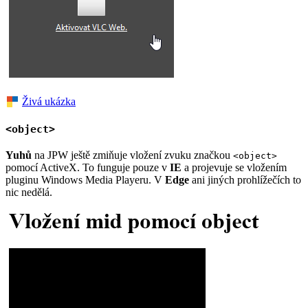
Živá ukázka
<object>
Yuhů
na JPW ještě zmiňuje vložení zvuku značkou
<object>
pomocí ActiveX. To funguje pouze v
IE
a projevuje se vložením
pluginu Windows Media Playeru. V
Edge
ani jiných prohlížečích to
nic nedělá.