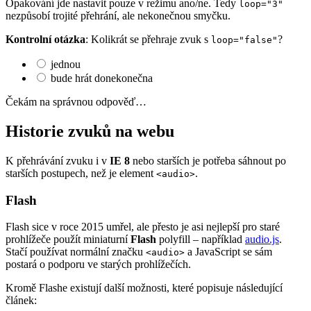
Opakování jde nastavit pouze v režimu ano/ne. Tedy
loop="3"
nezpůsobí trojité přehrání, ale nekonečnou smyčku.
Kontrolní otázka
: Kolikrát se přehraje zvuk s
?
loop="false"
jednou
bude hrát donekonečna
Čekám na správnou odpověď…
Historie zvuků na webu
K přehrávání zvuku i v
IE 8
nebo starších je potřeba sáhnout po
starších postupech, než je element
.
<audio>
Flash
Flash sice v roce 2015 umřel, ale přesto je asi nejlepší pro staré
prohlížeče použít miniaturní
Flash
polyfill – například
audio.js
.
Stačí používat normální značku
a JavaScript se sám
<audio>
postará o podporu ve starých prohlížečích.
Kromě Flashe existují další možnosti, které popisuje následující
článek: