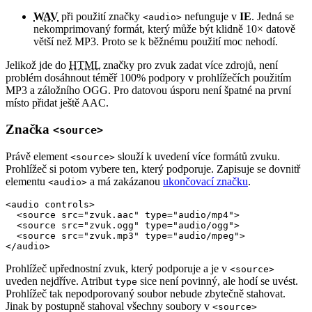
WAV
při použití značky
nefunguje v
IE
. Jedná se
<audio>
nekomprimovaný formát, který může být klidně 10× datově
větší než MP3. Proto se k běžnému použití moc nehodí.
Jelikož jde do
HTML
značky pro zvuk zadat více zdrojů, není
problém dosáhnout téměř 100% podpory v prohlížečích použitím
MP3 a záložního OGG. Pro datovou úsporu není špatné na první
místo přidat ještě AAC.
Značka
<source>
Právě element
slouží k uvedení více formátů zvuku.
<source>
Prohlížeč si potom vybere ten, který podporuje. Zapisuje se dovnitř
elementu
a má zakázanou
ukončovací značku
.
<audio>
<audio controls>

  <source src="zvuk.aac" type="audio/mp4">

  <source src="zvuk.ogg" type="audio/ogg">

  <source src="zvuk.mp3" type="audio/mpeg">

</audio>
Prohlížeč upřednostní zvuk, který podporuje a je v
<source>
uveden nejdříve. Atribut
sice není povinný, ale hodí se uvést.
type
Prohlížeč tak nepodporovaný soubor nebude zbytečně stahovat.
Jinak by postupně stahoval všechny soubory v
<source>