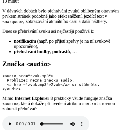
13 minut
V dávných dobách bylo přehrávání zvuků oblíbeným otravným
prvkem stránek podobně jako efekt sněžení, jezdící text v
, zobrazování aktuálního času a další nádhery.
<marquee>
Dnes se přehrávání zvuku asi nejčastěji používá k:
notifikacím
(např. po přijetí zprávy je na ní zvukově
upozorněno),
přehrávání hudby
,
podcastů
, …
Značka
<audio>
<audio src="zvuk.mp3">

  Prohlížeč nezná značku audio. 

  <a href="zvuk.mp3">Zvuk</a> si stáhněte.

</audio>
Mimo
Internet Explorer 8
prakticky všude funguje značka
, která dokáže při uvedení atributu
rovnou
<audio>
controls
zobrazit přehrávač: