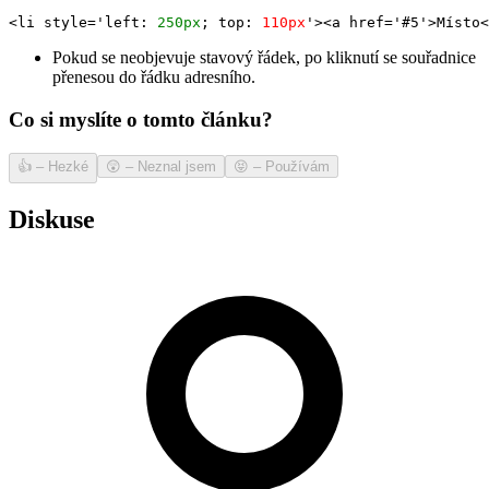
<li style='left: 
250px
; top: 
110px
'><a href='#5'>Místo<
Pokud se neobjevuje stavový řádek, po kliknutí se souřadnice
přenesou do řádku adresního.
Co si myslíte o tomto článku?
👍
–
Hezké
😲
–
Neznal jsem
😝
–
Používám
Diskuse