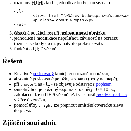
rozumný
HTML
kód – jednotlivé body jsou seznam:
<ul>

	<li><a href="">Název bodu<span></span><a> 

	<p class='about'>Popis</p>

</ul>
částečná použitelnost při
nedostupnosti obrázku
,
jednoduchá modifikace nepřílišnou závislostí na obrázku
(nemusí se body do mapy natvrdo překreslovat).
funkční od
IE
7 včetně.
Řešení
Relativně
posicovaný
kontejner o rozměru obrázku,
absolutně posicované položky seznamu (body na mapě),
při
u na
se objevuje odstavec s
popisem
,
:hover
<li>
samotný bod je prázdný
s rozměry 10 × 10 px,
<span>
zakulacení lze od IE 9 včetně řešit vlastností
border-radius
v šířce čtverečku,
pomocí třídy
lze přepnout umístění čtverečku zleva
.right
do prava.
Zjištění souřadnic