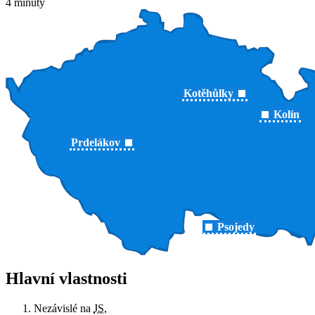
4 minuty
Kotěhůlky
Kolín
Prdelákov
Psojedy
Hlavní vlastnosti
Nezávislé na
JS
,