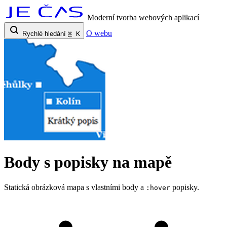
Moderní tvorba webových aplikací
O webu
Rychlé hledání
⌘
K
Body s popisky na mapě
Statická obrázková mapa s vlastními body a
popisky.
:hover