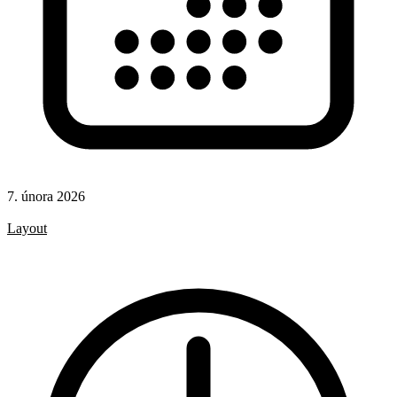
7. února 2026
CSS
Layout
CSS pravidla