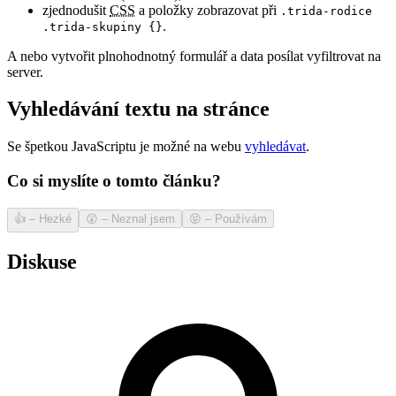
zjednodušit
CSS
a položky zobrazovat při
.trida-rodice
.
.trida-skupiny {}
A nebo vytvořit plnohodnotný formulář a data posílat vyfiltrovat na
server.
Vyhledávání textu na stránce
Se špetkou JavaScriptu je možné na webu
vyhledávat
.
Co si myslíte o tomto článku?
👍
–
Hezké
😲
–
Neznal jsem
😝
–
Používám
Diskuse