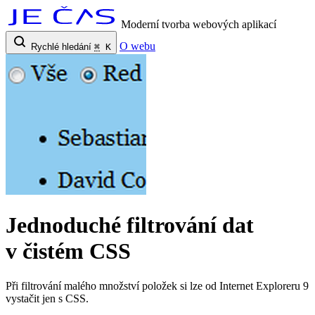
Moderní tvorba webových aplikací
O webu
Rychlé hledání
⌘
K
Jednoduché filtrování dat
v čistém CSS
Při filtrování malého množství položek si lze od Internet Exploreru 9
vystačit jen s CSS.