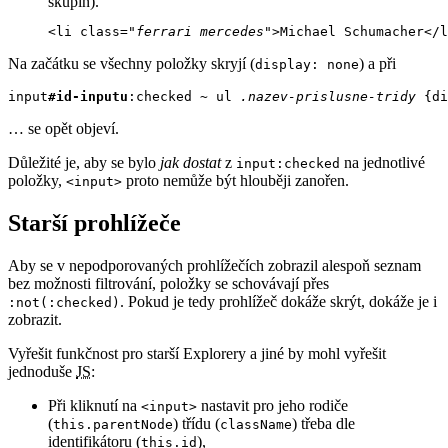
skupin).
<li class="
ferrari
mercedes
">Michael Schumacher</l
Na začátku se všechny položky skryjí (
) a při
display: none
input
#id-inputu
:checked ~ ul 
.nazev-prislusne-tridy
 {di
… se opět objeví.
Důležité je, aby se bylo
jak dostat
z
na jednotlivé
input:checked
položky,
proto nemůže být hlouběji zanořen.
<input>
Starší prohlížeče
Aby se v nepodporovaných prohlížečích zobrazil alespoň seznam
bez možnosti filtrování, položky se schovávají přes
. Pokud je tedy prohlížeč dokáže skrýt, dokáže je i
:not(:checked)
zobrazit.
Vyřešit funkčnost pro starší Explorery a jiné by mohl vyřešit
jednoduše
JS
:
Při kliknutí na
nastavit pro jeho rodiče
<input>
(
) třídu (
) třeba dle
this.parentNode
className
identifikátoru (
),
this.id