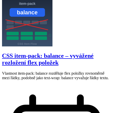
CSS item-pack: balance – vyvážené
rozložení flex položek
Vlastnost item-pack: balance rozděluje flex položky rovnoměrně
mezi řádky, podobně jako text-wrap: balance vyvažuje řádky textu.