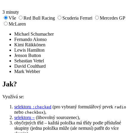
3 minuty
Vše
Red Bull Racing
Scuderia Ferrari
Mercedes GP
McLaren
Michael Schumacher
Fernando Alonso
Kimi Räikkönen
Lewis Hamilton
Jenson Button
Sebastian Vettel
David Coulthard
Mark Webber
Jak?
Využívá se:
selektoru
(pro vybraný formulářový prvek
:checked
radio
nebo
),
checkbox
selektoru
(libovolný sourozenec),
~
obyčejných tříd – každá položka má třídy podle příslušné
skupiny (jedna položka může (ale nemusí) patřit do více