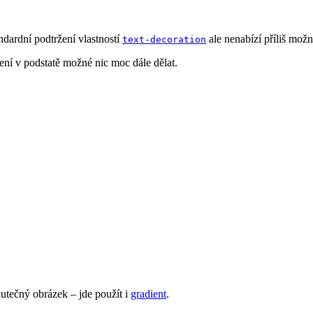
andardní podtržení vlastností
ale nenabízí příliš mož
text-decoration
ení v podstatě možné nic moc dále dělat.
kutečný obrázek – jde použít i
gradient
.