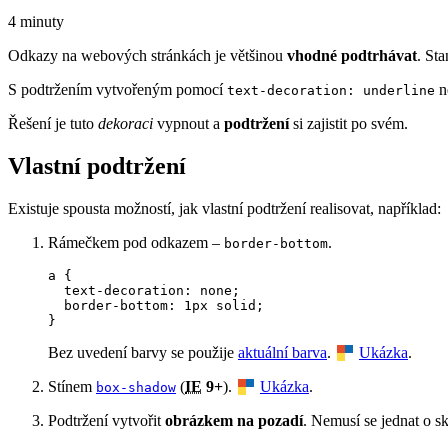
4 minuty
Odkazy na webových stránkách je většinou
vhodné podtrhávat
. St
S podtržením vytvořeným pomocí
n
text-decoration: underline
Řešení je tuto
dekoraci
vypnout a
podtržení
si zajistit po svém.
Vlastní podtržení
Existuje spousta možností, jak vlastní podtržení realisovat, například:
Rámečkem pod odkazem –
.
border-bottom
a {

  text-decoration: none;

  border-bottom: 1px solid;

}
Bez uvedení barvy se použije
aktuální barva
.
Ukázka
.
Stínem
(
IE
9+
).
Ukázka
.
box-shadow
Podtržení vytvořit
obrázkem na pozadí
. Nemusí se jednat o s