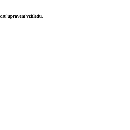
ností
upravení vzhledu
.