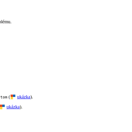
blému.
(
ukázka
).
ttom
ukázka
).