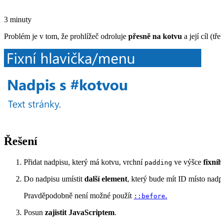
3 minuty
Problém je v tom, že prohlížeč odroluje
přesně na kotvu
a její cíl (
Řešení
Přidat nadpisu, který má kotvu, vrchní
ve výšce
fixní
padding
Do nadpisu umístit
další element
, který bude mít ID místo nad
Pravděpodobně není možné použít
.
::before
Posun
zajistit JavaScriptem
.