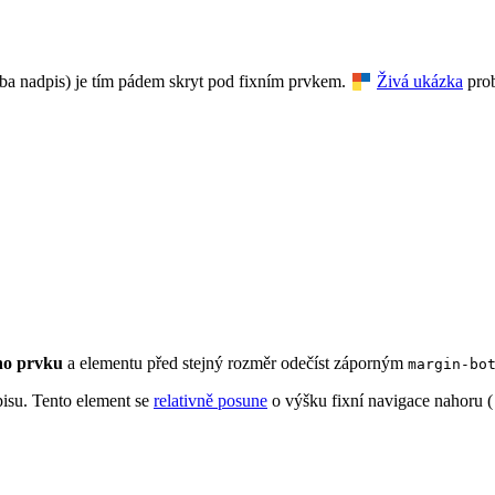
třeba nadpis) je tím pádem skryt pod fixním prvkem.
Živá ukázka
pro
ho prvku
a elementu před stejný rozměr odečíst záporným
margin-bo
pisu. Tento element se
relativně posune
o výšku fixní navigace nahoru (