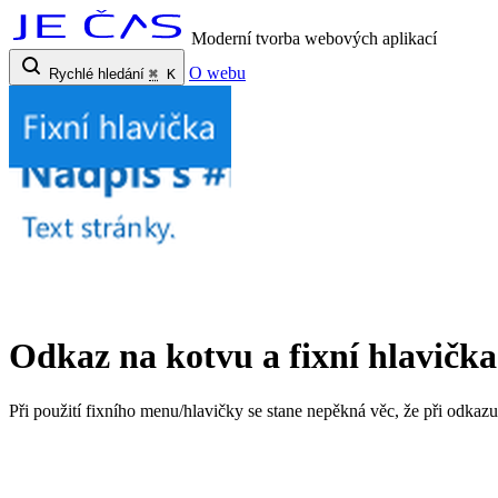
Moderní tvorba webových aplikací
O webu
Rychlé hledání
⌘
K
Odkaz na kotvu a fixní hlavička
Při použití fixního menu/hlavičky se stane nepěkná věc, že při odkazu