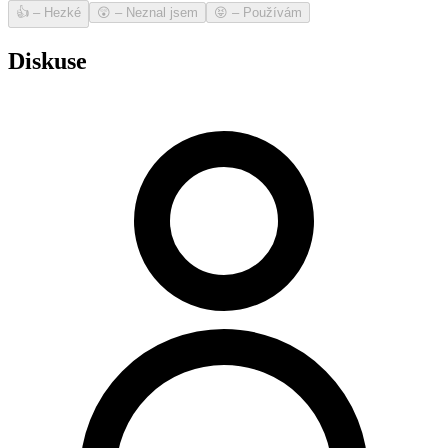
👍
–
Hezké
😲
–
Neznal jsem
😝
–
Používám
Diskuse