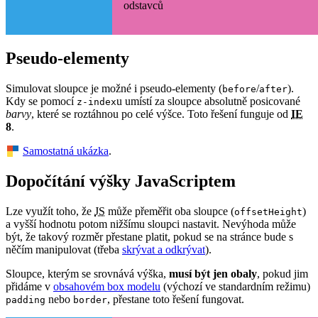
odstavců
Pseudo-elementy
Simulovat sloupce je možné i pseudo-elementy (
/
).
before
after
Kdy se pomocí
u umístí za sloupce absolutně posicované
z-index
barvy
, které se roztáhnou po celé výšce. Toto řešení funguje od
IE
8
.
Samostatná ukázka
.
Dopočítání výšky JavaScriptem
Lze využít toho, že
JS
může přeměřit oba sloupce (
)
offsetHeight
a vyšší hodnotu potom nižšímu sloupci nastavit. Nevýhoda může
být, že takový rozměr přestane platit, pokud se na stránce bude s
něčím manipulovat (třeba
skrývat a odkrývat
).
Sloupce, kterým se srovnává výška,
musí být jen obaly
, pokud jim
přidáme v
obsahovém box modelu
(výchozí ve standardním režimu)
nebo
, přestane toto řešení fungovat.
padding
border