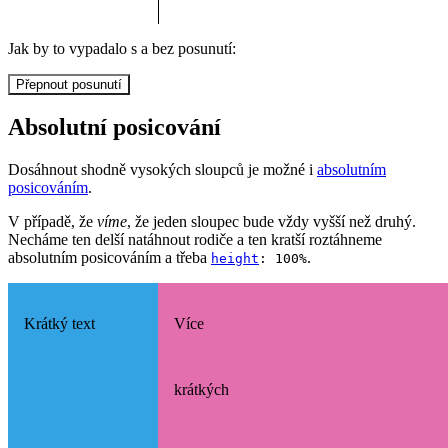
Jak by to vypadalo s a bez posunutí:
Přepnout posunutí
Absolutní posicování
Dosáhnout shodně vysokých sloupců je možné i
absolutním
posicováním
.
V případě, že
víme
, že jeden sloupec bude vždy vyšší než druhý.
Necháme ten delší natáhnout rodiče a ten kratší roztáhneme
absolutním posicováním a třeba
.
height
: 100%
Krátký text
Více
krátkých