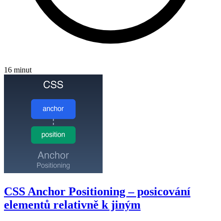
16 minut
CSS Anchor Positioning – posicování
elementů relativně k jiným