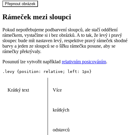
Přepnout obrázek
Rámeček mezi sloupci
Pokud nepotřebujeme podbarvení sloupců, ale stačí oddělení
rámečkem, vystačíme si i bez obrázků. A to tak, že levý i pravý
sloupec bude mít nastaven levý, respektive pravý rámeček shodné
barvy a jeden ze sloupců se o šířku rámečku posune, aby se
rámečky překrývaly.
Posunutí lze vytvořit například
relativním posicováním
.
.levy {position: relative; left: 1px}
Krátký text
Více
krátkých
odstavců