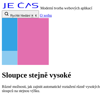
Moderní tvorba webových aplikací
O webu
Rychlé hledání
⌘
K
Sloupce stejně vysoké
Různé možnosti, jak zajistit automatické roztažení různě vysokých
sloupců na stejnou výšku.