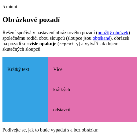
5 minut
Obrázkové pozadí
Řešení spočívá v nastavení obrázkového pozadí (
použitý obrázek
)
společnému rodiči obou sloupců (sloupce jsou
obtékané
), obrázek
na pozadí se
svisle opakuje
(
) a vytváří tak dojem
repeat-y
skutečných sloupců.
Krátký text
Více
krátkých
odstavců
Podívejte se, jak to bude vypadat s a bez obrázku: