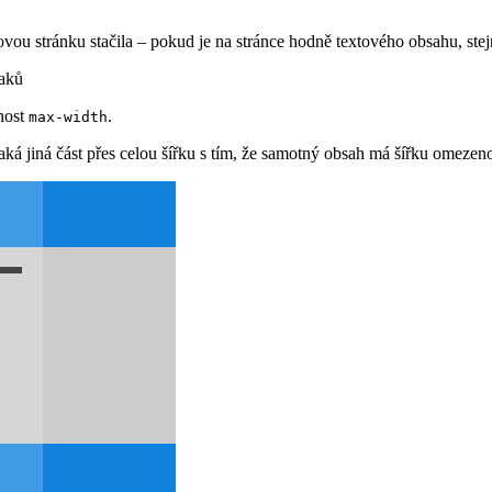
vou stránku stačila – pokud je na stránce hodně textového obsahu, stej
aků
nost
.
max-width
jaká jiná část přes celou šířku s tím, že samotný obsah má šířku omezen