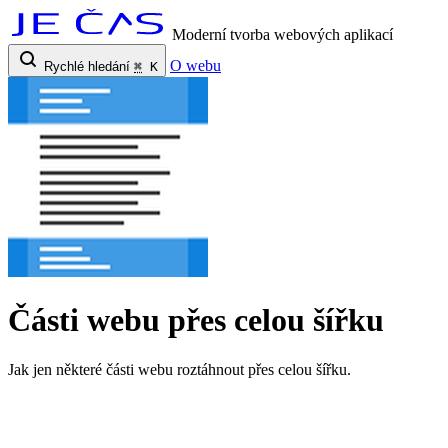
Moderní tvorba webových aplikací
O webu
Rychlé hledání
⌘
K
Části webu přes celou šířku
Jak jen některé části webu roztáhnout přes celou šířku.