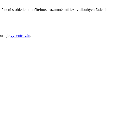
ně není s ohledem na čitelnost rozumné mít text v dlouhých řádcích.
ou a je
vycentrován
.