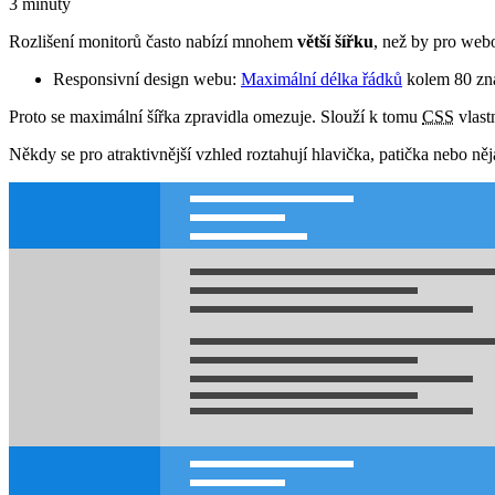
3 minuty
Rozlišení monitorů často nabízí mnohem
větší šířku
, než by pro webo
Responsivní design webu:
Maximální délka řádků
kolem 80 zn
Proto se maximální šířka zpravidla omezuje. Slouží k tomu
CSS
vlast
Někdy se pro atraktivnější vzhled roztahují hlavička, patička nebo ně