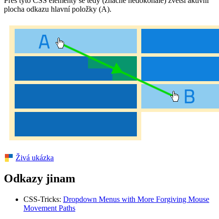
Přes tyto CSS elementy se tedy (značně nedokonale) zvětší aktivní
plocha odkazu hlavní položky (A).
Živá ukázka
Odkazy jinam
CSS-Tricks:
Dropdown Menus with More Forgiving Mouse
Movement Paths