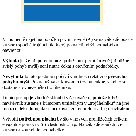
V momentě najetí na položku první úrovně (A) se na základě posice
kursoru spočítá trojúhelník, který po najetí udrží podnabídku
otevřenou.
Výhoda
je, že při pohybu mezi položkami první úrovně (přibližně
svislý pohyb myší) není nutné čekat s otevřením podnabídky.
Nevýhoda
tohoto postupu spočívá v nutnosti relativně
přesného
pohybu myší
. Pokud uživatel kursorem trochu cukne, snadno se
dostane z vymezeného trojúhelníku.
I tento postup je vhodné skloubit s časovačem, protože když
návštěvník zůstane s kursorem umístěným v „trojúhelníku“ na jiné
položce delší dobu, dá se očekávat, že by preferoval její
rozbalení
.
Vytvořit
potřebnou plochu
by šlo v nových prohlížečích celkem
elegantně pomocí CSS vlastnosti
. Na základě souřadnice
clip
kursoru a souřadnic podnabídky.