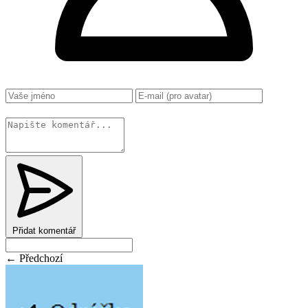
Změnit
Přidat komentář
← Předchozí