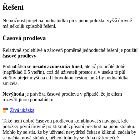
Řešení
Nemožnost přejet na podnabídku přes jinou položku vyšší úrovně
má několik způsobů řešení.
Časová prodleva
Relativně spolehlivé a zároveň poměrně jednoduché řešení je použití
časové prodlevy
.
Podnabídka se
nezobrazí/nezmizí hned
, ale až po určité době
(například 0,5 vteřin), což dá uživateli prostor si v úseku té půl
vteřiny přejet myší na cíl libovolnou cestou, aniž by podnabídka
zmizela.
Nevýhoda
je právě ta časová prodleva v případě, že je cílem
rozevřít jinou podnabídku.
Živá ukázka
Také není dobré časovou prodlevou kombinovat s navigací, kde
položky první úrovně po kliknutí způsobí přechod na jinou stránku.
Mohlo by se stát, že by uživatel nevydržel čekat a kliknul, začala by
se načítat nová stránka, během toho by se třeba už konečně