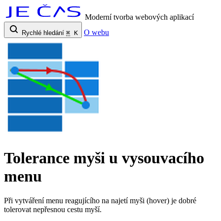
Moderní tvorba webových aplikací
O webu
Rychlé hledání
⌘
K
Tolerance myši u vysouvacího
menu
Při vytváření menu reagujícího na najetí myši (hover) je dobré
tolerovat nepřesnou cestu myší.