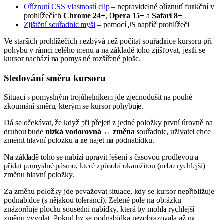
Oříznutí CSS vlastností clip
– nepravidelné oříznutí funkční v
prohlížečích
Chrome 24+
,
Opera 15+
a
Safari 8+
Zjištění souřadnic myši
– pomocí
JS
napříč prohlížeči
Ve starších prohlížečích nezbývá než počítat souřadnice kursoru při
pohybu v rámci celého menu a na základě toho zjišťovat, jestli se
kursor nachází na pomyslné rozšířené ploše.
Sledování směru kursoru
Situaci s pomyslným trojúhelníkem jde zjednodušit na pouhé
zkoumání směru, kterým se kursor pohybuje.
Dá se očekávat, že když při přejetí z jedné položky první úrovně na
druhou bude
nízká vodorovná ↔ změna
souřadnic, uživatel chce
změnit hlavní položku a ne najet na podnabídku.
Na základě toho se nabízí upravit řešení s časovou prodlevou a
přidat pomyslné pásmo, které způsobí okamžitou (nebo rychlejší)
změnu hlavní položky.
Za změnu položky jde považovat situace, kdy se kursor nepřibližuje
podnabídce (s nějakou tolerancí). Zelené pole na obrázku
znázorňuje plochu sousední nabídky, která by mohla rychlejší
změnu vyvolat. Pokud by se podnabídka nezobrazovala až na