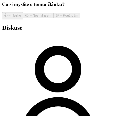
Co si myslíte o tomto článku?
👍
–
Hezké
😲
–
Neznal jsem
😝
–
Používám
Diskuse