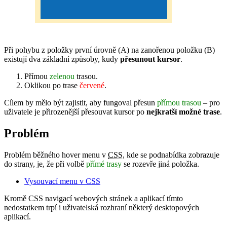
Při pohybu z položky první úrovně (A) na zanořenou položku (B)
existují dva základní způsoby, kudy
přesunout kursor
.
Přímou
zelenou
trasou.
Oklikou po trase
červené
.
Cílem by mělo být zajistit, aby fungoval přesun
přímou trasou
– pro
uživatele je přirozenější přesouvat kursor po
nejkratší možné trase
.
Problém
Problém běžného hover menu v
CSS
, kde se podnabídka zobrazuje
do strany, je, že při volbě
přímé trasy
se rozevře jiná položka.
Vysouvací menu v CSS
Kromě CSS navigací webových stránek a aplikací tímto
nedostatkem trpí i uživatelská rozhraní některý desktopových
aplikací.