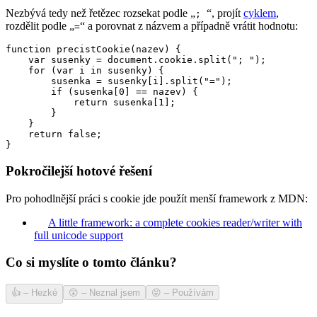
Nezbývá tedy než řetězec rozsekat podle „
“, projít
cyklem
,
;
rozdělit podle „
“ a porovnat z názvem a případně vrátit hodnotu:
=
function precistCookie(nazev) {

    var susenky = document.cookie.split("; ");

    for (var i in susenky) {

        susenka = susenky[i].split("=");

        if (susenka[0] == nazev) {

            return susenka[1];

        }

    }

    return false;

}
Pokročilejší hotové řešení
Pro pohodlnější práci s cookie jde použít menší framework z MDN:
A little framework: a complete cookies reader/writer with
full unicode support
Co si myslíte o tomto článku?
👍
–
Hezké
😲
–
Neznal jsem
😝
–
Používám