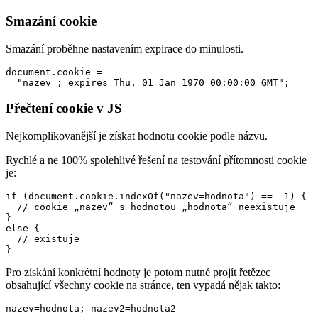
Smazání cookie
Smazání proběhne nastavením expirace do minulosti.
document.cookie = 

  "nazev=; expires=Thu, 01 Jan 1970 00:00:00 GMT";
Přečtení cookie v JS
Nejkomplikovanější je získat hodnotu cookie podle názvu.
Rychlé a ne 100% spolehlivé řešení na testování přítomnosti cookie
je:
if (document.cookie.indexOf("nazev=hodnota") == -1) {

  // cookie „nazev“ s hodnotou „hodnota“ neexistuje

}

else {

  // existuje

}
Pro získání konkrétní hodnoty je potom nutné projít řetězec
obsahující všechny cookie na stránce, ten vypadá nějak takto:
nazev=hodnota; nazev2=hodnota2