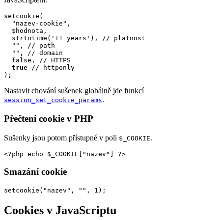
setcookie(

  "nazev-cookie", 

  $hodnota,

  strtotime('+1 years'), // platnost

  "", // path

  "", // domain

  false, // HTTPS

true
 // httponly

);
Nastavit chování sušenek globálně jde funkcí
.
session_set_cookie_params
Přečtení cookie v PHP
Sušenky jsou potom přístupné v poli
.
$_COOKIE
<?php echo $_COOKIE["nazev"] ?>
Smazání cookie
setcookie("nazev", "", 1);
Cookies v JavaScriptu