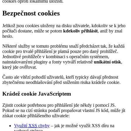
cookies oproti lokálnímu úložišti.
Bezpečnost cookies
Jelikož jsou cookies uloženy na disku uživatele, kdokoliv se k jeho
počítači dostane, může se potom
kdekoliv přihlásit
, aniž by znal
heslo.
Některé služby se tomuto problému snaží předcházet tak, že každá
cookie pro trvalé přihlášení je platná pouze pro daný prohlížeč.
Jednotlivé prohlížeče v kombinaci s operačním systémem,
nainstalovanými pluginy a fonty vytváří relativně
unikátní otisk
,
který jde ověřovat.
Často ale vítězí pohodlí uživatelů, kteří typicky dávají přednost
zbytečnému neodhlašování před snížením risika krádeže cookie.
Krádež cookie JavaScriptem
Zjistit cookie potřebnou pro přihlášení jde někdy i pomocí JS.
Pokud se na cizí stránku podaří propašovat vlastní JS kód, může jít
získat cookie přihlášeného uživatele:
Využití
XSS
chyby
– jak je možné využít XSS díru na
webové stránce