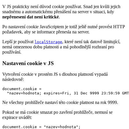
V JS prakticky není důvod cookie používat. Snad jen kvůli jejich
snadnému a automatickému přenášení na server v situaci, kdy
nepřenesení dat není kritické
.
Po nastavení cookie JavaScriptem je totiž ještě nutné provést HTTP
požadavek, aby se informace přenesla na server.
Lepší je používat
, které není tak datově limitující,
localStorage
nemá omezenou dobu platnosti a má pohodlnější rozhraní pro
používání.
Nastavení cookie v JS
Vytvoření cookie v prostém JS s dlouhou platností vypadá
následovně:
document.cookie = 

  "nazev=hodnota; expires=Fri, 31 Dec 9999 23:59:59 GMT
Ne všechny prohlížeče nastaví této cookie platnost na rok 9999.
Pokud se má cookie smazat po zavření prohlížeče, nemusí se
expirace uvádět:
document.cookie = "nazev=hodnota";