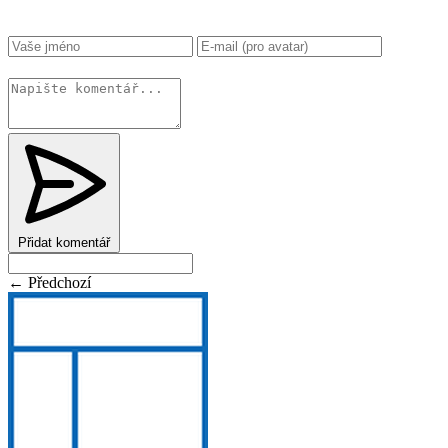
Změnit
Přidat komentář
← Předchozí