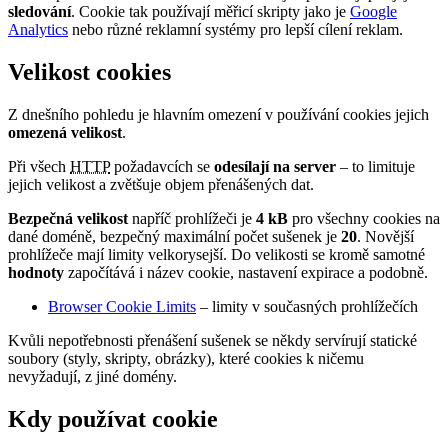
sledování
. Cookie tak používají měřicí skripty jako je
Google
Analytics
nebo různé reklamní systémy pro lepší cílení reklam.
Velikost cookies
Z dnešního pohledu je hlavním omezení v používání cookies jejich
omezená velikost
.
Při všech
HTTP
požadavcích se
odesílají na server
– to limituje
jejich velikost a zvětšuje objem přenášených dat.
Bezpečná velikost
napříč prohlížeči je
4 kB
pro všechny cookies na
dané doméně, bezpečný maximální počet sušenek je
20
. Novější
prohlížeče mají limity velkorysejší. Do velikosti se kromě samotné
hodnoty
započítává i název cookie, nastavení expirace a podobně.
Browser Cookie Limits
– limity v současných prohlížečích
Kvůli nepotřebnosti přenášení sušenek se někdy servírují statické
soubory (styly, skripty, obrázky), které cookies k ničemu
nevyžadují, z jiné domény.
Kdy používat cookie