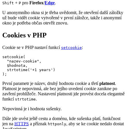
+
pro
Firefox
/
Edge
.
Shift
P
U anonymního okna si je třeba uvědomit, že otevření další záložky
už bude vidět cookie vytvořené v první záložce, takže i anonymní
okno je potřeba občas otevřít znovu.
Cookies v PHP
Cookie se v PHP nastaví funkcí
:
setcookie
setcookie(

  "nazev-cookie", 

  $hodnota,

  strtotime('+1 years')

);
První parametr je název, druhý hodnota cookie a třetí
platnost
.
Platnost je nepovinná, ale bez jejího uvedení cookie zanikne po
zavření prohlížeče. Nastavení platnosti jde provést docela elegantně
funkcí
.
strtotime
Nepovinná je i hodnota sušenky.
Dále jde uvést ještě cestu a doménu, kde sušenka platí, funkčnost
jen na
HTTPS
a příznak
, aby se ke cookie nedalo dostat
httponly
JavaScriptem.