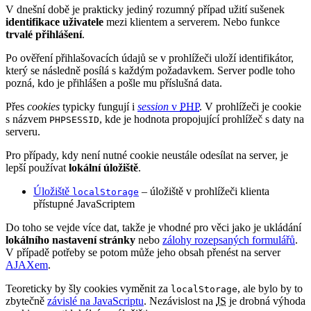
V dnešní době je prakticky jediný rozumný případ užití sušenek
identifikace uživatele
mezi klientem a serverem. Nebo funkce
trvalé přihlášení
.
Po ověření přihlašovacích údajů se v prohlížeči uloží identifikátor,
který se následně posílá s každým požadavkem. Server podle toho
pozná, kdo je přihlášen a pošle mu příslušná data.
Přes
cookies
typicky fungují i
session
v
PHP
. V prohlížeči je cookie
s názvem
, kde je hodnota propojující prohlížeč s daty na
PHPSESSID
serveru.
Pro případy, kdy není nutné cookie neustále odesílat na server, je
lepší používat
lokální úložiště
.
Úložiště
– úložiště v prohlížeči klienta
localStorage
přístupné JavaScriptem
Do toho se vejde více dat, takže je vhodné pro věci jako je ukládání
lokálního nastavení stránky
nebo
zálohy rozepsaných formulářů
.
V případě potřeby se potom může jeho obsah přenést na server
AJAXem
.
Teoreticky by šly cookies vyměnit za
, ale bylo by to
localStorage
zbytečně
závislé na JavaScriptu
. Nezávislost na
JS
je drobná výhoda