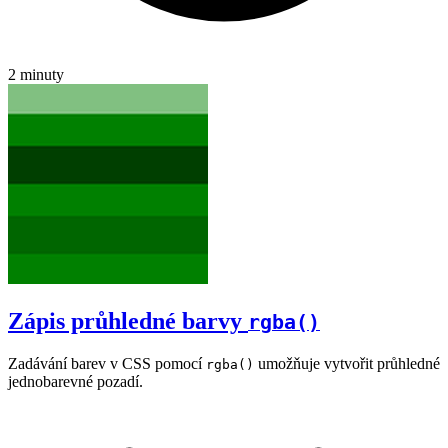
2 minuty
Zápis průhledné barvy
rgba()
Zadávání barev v CSS pomocí
umožňuje vytvořit průhledné
rgba()
jednobarevné pozadí.