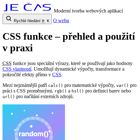
Moderní tvorba webových aplikací
O webu
Rychlé hledání
⌘
K
CSS funkce – přehled a použití
v praxi
CSS
funkce jsou speciální výrazy, které se používají jako hodnoty
CSS vlastností
. Umožňují dynamické výpočty, transformace a
pokročilé efekty přímo v
CSS
.
Mezi nejznámější patří
pro matematické výpočty,
pro
calc()
var()
práci s CSS proměnnými,
a
pro definici barev nebo
rgb()
hsl()
pro načítání externích zdrojů.
url()