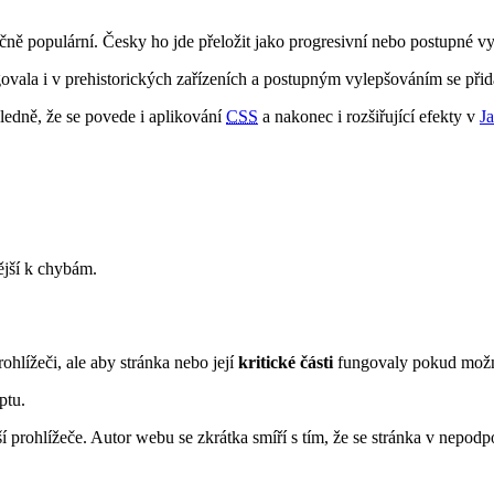
ně populární. Česky ho jde přeložit jako progresivní nebo postupné vy
govala i v prehistorických zařízeních a postupným vylepšováním se přid
edně, že se povede i aplikování
CSS
a nakonec i rozšiřující efekty v
J
ější k chybám.
ohlížeči, ale aby stránka nebo její
kritické části
fungovaly pokud možno
ptu.
rší prohlížeče. Autor webu se zkrátka smíří s tím, že se stránka v nepo