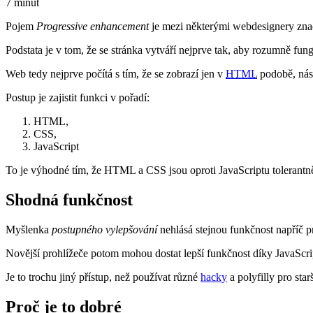
7 minut
Pojem
Progressive enhancement
je mezi některými webdesignery znač
Podstata je v tom, že se stránka vytváří nejprve tak, aby rozumně fun
Web tedy nejprve počítá s tím, že se zobrazí jen v
HTML
podobě, násl
Postup je zajistit funkci v pořadí:
HTML,
CSS,
JavaScript
To je výhodné tím, že HTML a CSS jsou oproti JavaScriptu tolerantn
Shodná funkčnost
Myšlenka
postupného vylepšování
nehlásá stejnou funkčnost napříč pr
Novější prohlížeče potom mohou dostat lepší funkčnost díky JavaScri
Je to trochu jiný přístup, než používat různé
hacky
a polyfilly pro sta
Proč je to dobré