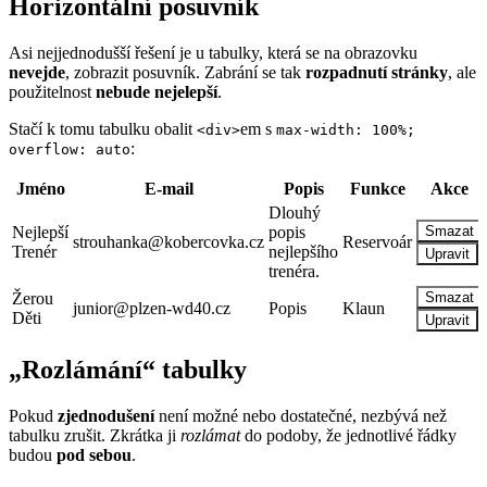
Horizontální posuvník
Asi nejjednodušší řešení je u tabulky, která se na obrazovku
nevejde
, zobrazit posuvník. Zabrání se tak
rozpadnutí stránky
, ale
použitelnost
nebude nejelepší
.
Stačí k tomu tabulku obalit
em s
<div>
max-width: 100%;
:
overflow: auto
Jméno
E-mail
Popis
Funkce
Akce
Dlouhý
Nejlepší
popis
Smazat
strouhanka@kobercovka.cz
Reservoár
Trenér
nejlepšího
Upravit
trenéra.
Žerou
Smazat
junior@plzen-wd40.cz
Popis
Klaun
Děti
Upravit
„Rozlámání“ tabulky
Pokud
zjednodušení
není možné nebo dostatečné, nezbývá než
tabulku zrušit. Zkrátka ji
rozlámat
do podoby, že jednotlivé řádky
budou
pod sebou
.