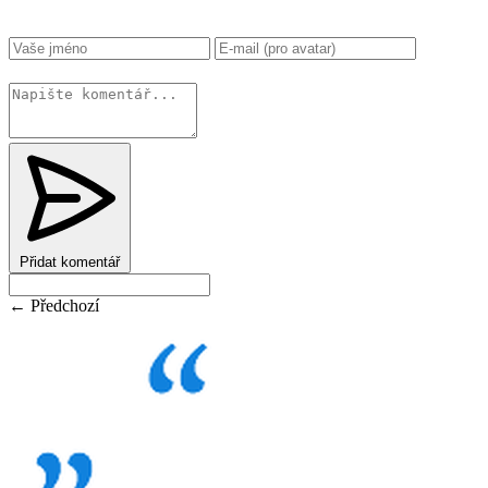
Změnit
Přidat komentář
← Předchozí