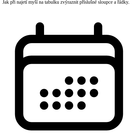
Jak při najetí myší na tabulku zvýraznit příslušné sloupce a řádky.