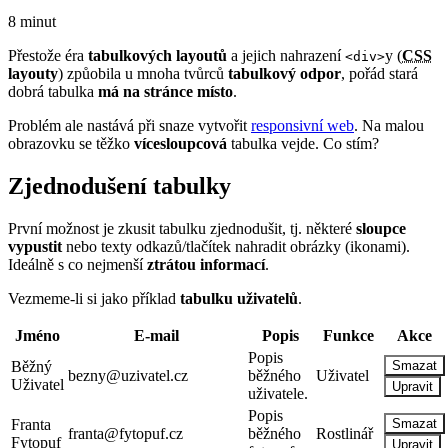
8 minut
Přestože éra
tabulkových layoutů
a jejich nahrazení
y (
CSS
<div>
layouty
) způobila u mnoha tvůrců
tabulkový odpor
, pořád stará
dobrá tabulka
má na stránce místo
.
Problém ale nastává při snaze vytvořit
responsivní web
. Na malou
obrazovku se těžko
vícesloupcová
tabulka vejde. Co stím?
Zjednodušení tabulky
První možnost je zkusit tabulku zjednodušit, tj. některé
sloupce
vypustit
nebo texty odkazů/tlačítek nahradit obrázky (ikonami).
Ideálně s co nejmenší
ztrátou informací
.
Vezmeme-li si jako příklad
tabulku uživatelů
.
Jméno
E-mail
Popis
Funkce
Akce
Popis
Běžný
Smazat
bezny@uzivatel.cz
běžného
Uživatel
Uživatel
Upravit
uživatele.
Popis
Franta
Smazat
franta@fytopuf.cz
běžného
Rostlinář
Fytopuf
Upravit