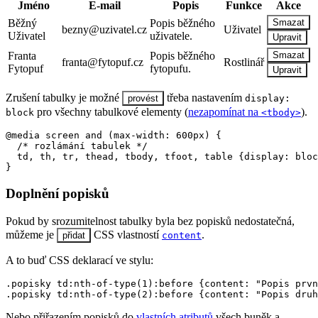
Jméno
E-mail
Popis
Funkce
Akce
Běžný
Popis běžného
Smazat
bezny@uzivatel.cz
Uživatel
Uživatel
uživatele.
Upravit
Franta
Popis běžného
Smazat
franta@fytopuf.cz
Rostlinář
Fytopuf
fytopufu.
Upravit
Zrušení tabulky je možné
třeba nastavením
provést
display:
pro všechny tabulkové elementy (
nezapomínat na
).
block
<tbody>
@media screen and (max-width: 600px) {

  /* rozlámání tabulek */

  td, th, tr, thead, tbody, tfoot, table {display: bloc
}
Doplnění popisků
Pokud by srozumitelnost tabulky byla bez popisků nedostatečná,
můžeme je
CSS vlastností
.
přidat
content
A to buď CSS deklarací ve stylu:
.popisky td:nth-of-type(1):before {content: "Popis prvn
.popisky td:nth-of-type(2):before {content: "Popis druh
Nebo přiřazením popisků do
vlastních atributů
všech buněk a