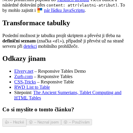
následné dolování přes
. To
content: attr(vlastni-atribut)
by mohlo zajistit i
pár řádku JavaScriptu
.
Transformace tabulky
Poslední možnost je tabulku projít skriptem a převést ji třeba na
definiční seznam
(značka
), případně ji převést už na straně
<dl>
serveru při
detekci
mobilního prohlížeče.
Odkazy jinam
Elvery.net
– Responsive Tables Demo
Zurb.com
– Responsive Tables
CSS-Tricks
– Responsive Table
RWD List to Table
Sitepoint:
The Ancient Sumerians, Tablet Computing and
HTML
Tables
Co si myslíte o tomto článku?
👍
–
Hezké
😲
–
Neznal jsem
😝
–
Používám