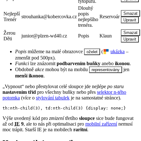
fytopufu.
Dlouhý
Nejlepší
popis
Smazat
strouhanka@kobercovka.cz
Reservoár
Trenér
nejlepšího
Upravit
trenéra.
Žerou
Smazat
junior@plzen-wd40.cz
Popis
Klaun
Děti
Upravit
Popis
můžeme na malé obrazovce
(
ukázka
–
oželet
zmenšit pod 500px).
Funkci
lze znázornit
podbarvením buňky
anebo
ikonou
.
Obdobně
akce
mohou být na mobilu
jen
representovány
menší ikonou
.
„Vypnout“ nebo přestylovat celé sloupce jde nejlépe
po staru
nastavením tříd
pro všechny buňky nebo přes
selektor n-tého
potomka
(více o
stylování tabulek
je na samostatné stránce).
th:nth-child(3), td:nth-child(3) {display: none;}
Výše uvedený kód pro
zmizení
třetího
sloupce
sice bude fungovat
až od
IE
9
, ale to nás při optimalisaci pro
mobilní zařízení
nemusí
moc trápit. Starší IE je na mobilech
raritní
.