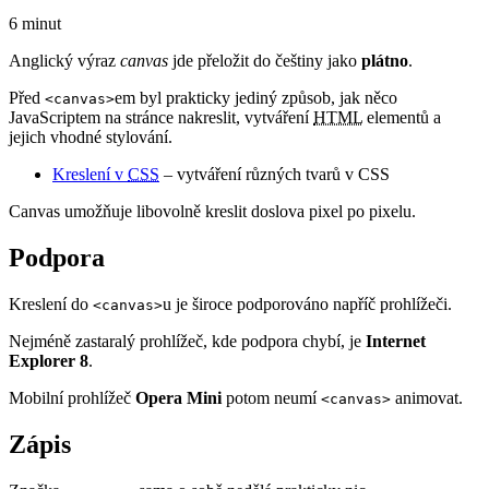
6 minut
Anglický výraz
canvas
jde přeložit do češtiny jako
plátno
.
Před
em byl prakticky jediný způsob, jak něco
<canvas>
JavaScriptem na stránce nakreslit, vytváření
HTML
elementů a
jejich vhodné stylování.
Kreslení v
CSS
– vytváření různých tvarů v CSS
Canvas umožňuje libovolně kreslit doslova pixel po pixelu.
Podpora
Kreslení do
u je široce podporováno napříč prohlížeči.
<canvas>
Nejméně zastaralý prohlížeč, kde podpora chybí, je
Internet
Explorer 8
.
Mobilní prohlížeč
Opera Mini
potom neumí
animovat.
<canvas>
Zápis