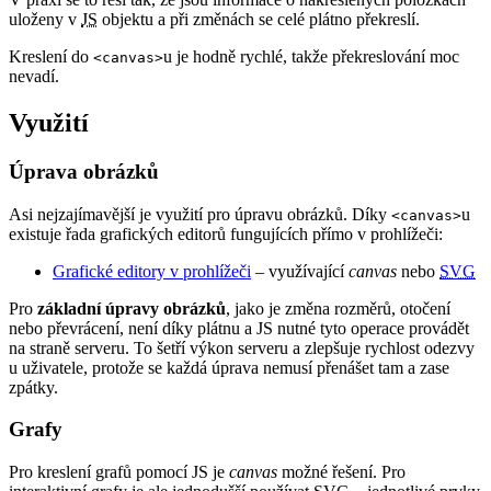
uloženy v
JS
objektu a při změnách se celé plátno překreslí.
Kreslení do
u je hodně rychlé, takže překreslování moc
<canvas>
nevadí.
Využití
Úprava obrázků
Asi nejzajímavější je využití pro úpravu obrázků. Díky
u
<canvas>
existuje řada grafických editorů fungujících přímo v prohlížeči:
Grafické editory v prohlížeči
– využívající
canvas
nebo
SVG
Pro
základní úpravy obrázků
, jako je změna rozměrů, otočení
nebo převrácení, není díky plátnu a JS nutné tyto operace provádět
na straně serveru. To šetří výkon serveru a zlepšuje rychlost odezvy
u uživatele, protože se každá úprava nemusí přenášet tam a zase
zpátky.
Grafy
Pro kreslení grafů pomocí JS je
canvas
možné řešení. Pro