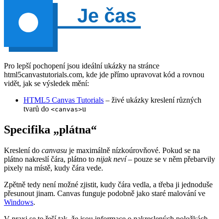
Pro lepší pochopení jsou ideální ukázky na stránce
html5canvastutorials.com, kde jde přímo upravovat kód a rovnou
vidět, jak se výsledek mění:
HTML5 Canvas Tutorials
– živé ukázky kreslení různých
tvarů do
u
<canvas>
Specifika „plátna“
Kreslení do
canvasu
je maximálně nízkoúrovňové. Pokud se na
plátno nakreslí čára, plátno to
nijak neví
– pouze se v něm přebarvily
pixely na místě, kudy čára vede.
Zpětně tedy není možné zjistit, kudy čára vedla, a třeba ji jednoduše
přesunout jinam. Canvas funguje podobně jako staré malování ve
Windows
.
V praxi se to řeší tak, že jsou informace o nakreslených položkách