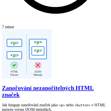
7 minut
Zanořování nezanořitelných HTML
značek
Jak funguje zanořování značek jako
nebo
v HTML
<p>
<button>
parseru versus DOM metodách.