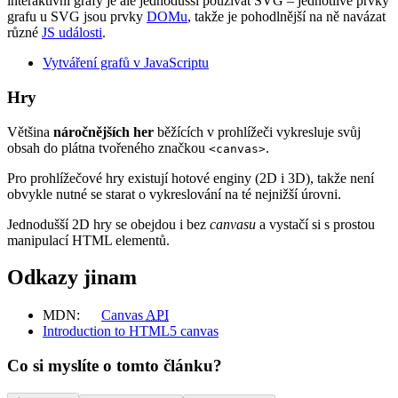
interaktivní grafy je ale jednodušší používat SVG – jednotlivé prvky
grafu u SVG jsou prvky
DOMu
, takže je pohodlnější na ně navázat
různé
JS události
.
Vytváření grafů v JavaScriptu
Hry
Většina
náročnějších her
běžících v prohlížeči vykresluje svůj
obsah do plátna tvořeného značkou
.
<canvas>
Pro prohlížečové hry existují hotové enginy (2D i 3D), takže není
obvykle nutné se starat o vykreslování na té nejnižší úrovni.
Jednodušší 2D hry se obejdou i bez
canvasu
a vystačí si s prostou
manipulací HTML elementů.
Odkazy jinam
MDN:
Canvas
API
Introduction to HTML5 canvas
Co si myslíte o tomto článku?