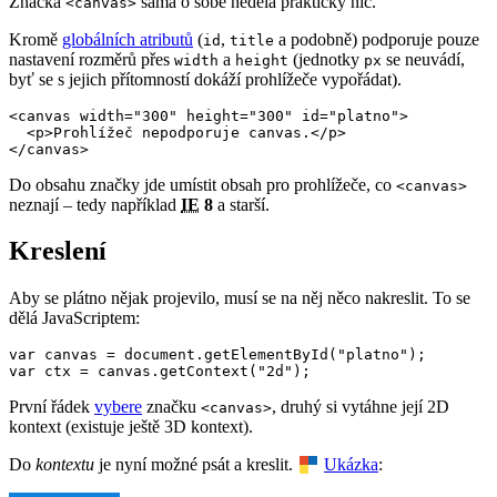
Značka
sama o sobě nedělá prakticky nic.
<canvas>
Kromě
globálních atributů
(
,
a podobně) podporuje pouze
id
title
nastavení rozměrů přes
a
(jednotky
se neuvádí,
width
height
px
byť se s jejich přítomností dokáží prohlížeče vypořádat).
<canvas width="300" height="300" id="platno">

  <p>Prohlížeč nepodporuje canvas.</p>

</canvas>
Do obsahu značky jde umístit obsah pro prohlížeče, co
<canvas>
neznají – tedy například
IE
8
a starší.
Kreslení
Aby se plátno nějak projevilo, musí se na něj něco nakreslit. To se
dělá JavaScriptem:
var canvas = document.getElementById("platno");

var ctx = canvas.getContext("2d");
První řádek
vybere
značku
, druhý si vytáhne její 2D
<canvas>
kontext (existuje ještě 3D kontext).
Do
kontextu
je nyní možné psát a kreslit.
Ukázka
: