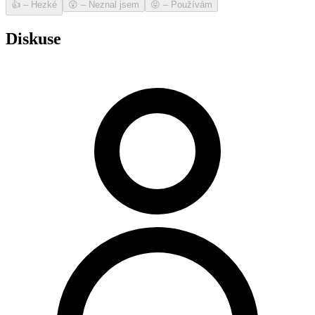
👍
–
Hezké
😲
–
Neznal jsem
😝
–
Používám
Diskuse