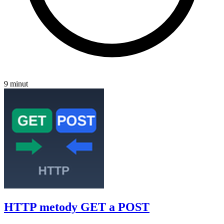
9 minut
HTTP metody GET a POST