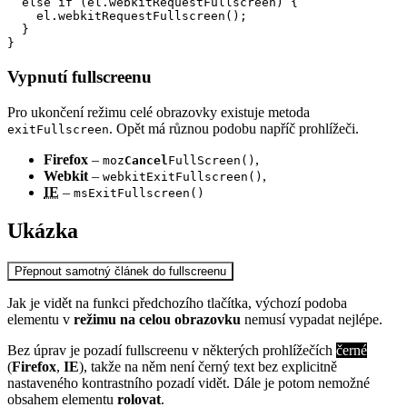
  else if (el.webkitRequestFullscreen) {

    el.webkitRequestFullscreen();

  }

}
Vypnutí fullscreenu
Pro ukončení režimu celé obrazovky existuje metoda
. Opět má různou podobu napříč prohlížeči.
exitFullscreen
Firefox
–
,
moz
Cancel
FullScreen()
Webkit
–
,
webkitExitFullscreen()
IE
–
msExitFullscreen()
Ukázka
Přepnout samotný článek do fullscreenu
Jak je vidět na funkci předchozího tlačítka, výchozí podoba
elementu v
režimu na celou obrazovku
nemusí vypadat nejlépe.
Bez úprav je pozadí fullscreenu v některých prohlížečích
černé
(
Firefox
,
IE
), takže na něm není černý text bez explicitně
nastaveného kontrastního pozadí vidět. Dále je potom nemožné
obsahem elementu
rolovat
.