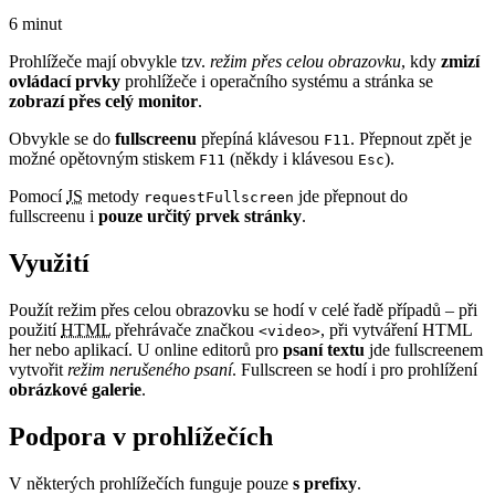
6 minut
Prohlížeče mají obvykle tzv.
režim přes celou obrazovku
, kdy
zmizí
ovládací prvky
prohlížeče i operačního systému a stránka se
zobrazí přes celý monitor
.
Obvykle se do
fullscreenu
přepíná klávesou
. Přepnout zpět je
F11
možné opětovným stiskem
(někdy i klávesou
).
F11
Esc
Pomocí
JS
metody
jde přepnout do
requestFullscreen
fullscreenu i
pouze určitý prvek stránky
.
Využití
Použít režim přes celou obrazovku se hodí v celé řadě případů – při
použití
HTML
přehrávače značkou
, při vytváření HTML
<video>
her nebo aplikací. U online editorů pro
psaní textu
jde fullscreenem
vytvořit
režim nerušeného psaní
. Fullscreen se hodí i pro prohlížení
obrázkové galerie
.
Podpora v prohlížečích
V některých prohlížečích funguje pouze
s prefixy
.