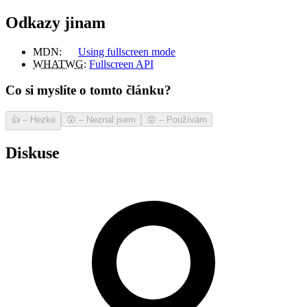
Odkazy jinam
MDN:
Using fullscreen mode
WHATWG
:
Fullscreen API
Co si myslíte o tomto článku?
👍
–
Hezké
😲
–
Neznal jsem
😝
–
Používám
Diskuse