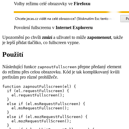
Volby režimu celé obrazovky ve
Firefoxu
Povolení fullscreenu v
Internet Exploreru
Upozornění po chvíli
zmizí
a uživatel to může
zapomenout
, takže
je lepší přidat tlačítko, co fullscreen vypne.
Použití
Následující funkce
přepne předaný element
zapnoutFullscreen
do režimu přes celou obrazovku. Kód je tak komplikovaný kvůli
prefixům pro různé prohlížeče.
function zapnoutFullscreen(el) {

  if (el.requestFullscreen) {

    el.requestFullscreen();

  } 

  else if (el.msRequestFullscreen) {

    el.msRequestFullscreen();

  } 

  else if (el.mozRequestFullScreen) {

    el.mozRequestFullScreen();

  } 
