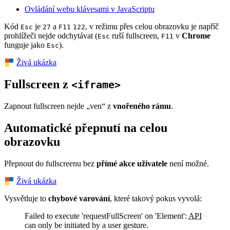
Ovládání webu klávesami v JavaScriptu
Kód
je
a
, v režimu přes celou obrazovku je napříč
Esc
27
F11
122
prohlížeči nejde odchytávat (
ruší fullscreen,
v
Chrome
Esc
F11
funguje jako
).
Esc
Živá ukázka
Fullscreen z
<iframe>
Zapnout fullscreen nejde „ven“ z
vnořeného rámu
.
Automatické přepnutí na celou
obrazovku
Přepnout do fullscreenu bez
přímé akce uživatele
není možné.
Živá ukázka
Vysvětluje to
chybové varování
, které takový pokus vyvolá:
Failed to execute 'requestFullScreen' on 'Element':
API
can only be initiated by a user gesture.