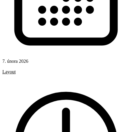
7. února 2026
CSS
Layout
CSS pravidla