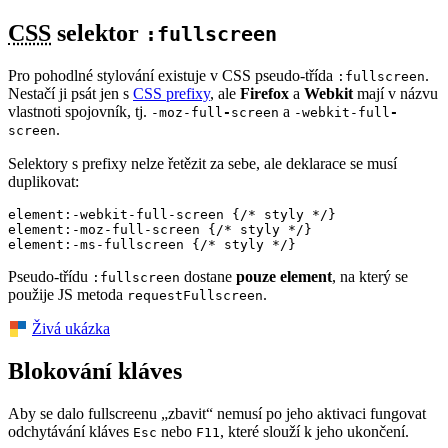
CSS
selektor
:fullscreen
Pro pohodlné stylování existuje v CSS pseudo-třída
.
:fullscreen
Nestačí ji psát jen s
CSS prefixy
, ale
Firefox
a
Webkit
mají v názvu
vlastnoti spojovník, tj.
a
-moz-full
-
screen
-webkit-full
-
.
screen
Selektory s prefixy nelze řetězit za sebe, ale deklarace se musí
duplikovat:
element:-webkit-full-screen {/* styly */}

element:-moz-full-screen {/* styly */}

element:-ms-fullscreen {/* styly */}
Pseudo-třídu
dostane
pouze element
, na který se
:fullscreen
použije JS metoda
.
requestFullscreen
Živá ukázka
Blokování kláves
Aby se dalo fullscreenu „zbavit“ nemusí po jeho aktivaci fungovat
odchytávání kláves
nebo
, které slouží k jeho ukončení.
Esc
F11