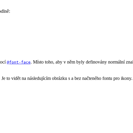
odlně:
mocí
. Místo toho, aby v něm byly definovány normální zn
@font-face
 Je to vidět na následujícím obrázku s a bez načteného fontu pro ikony.