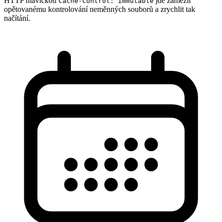
HTTP hlavičkou
jde zamezit
Cache-Control: immutable
opětovanému kontrolování neměnných souborů a zrychlit tak
načítání.