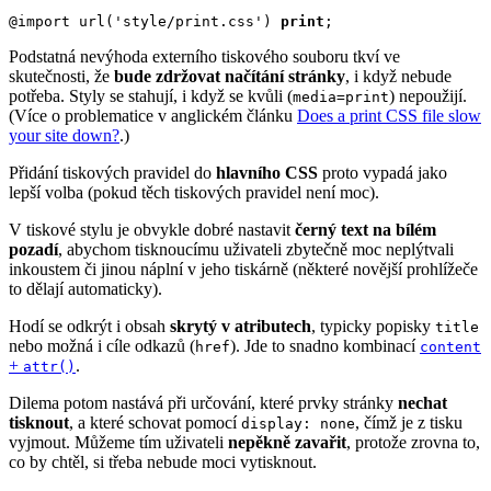
@import url('style/print.css') 
print
;
Podstatná nevýhoda externího tiskového souboru tkví ve
skutečnosti, že
bude zdržovat načítání stránky
, i když nebude
potřeba. Styly se stahují, i když se kvůli (
) nepoužijí.
media=print
(Více o problematice v anglickém článku
Does a print CSS file slow
your site down?
.)
Přidání tiskových pravidel do
hlavního CSS
proto vypadá jako
lepší volba (pokud těch tiskových pravidel není moc).
V tiskové stylu je obvykle dobré nastavit
černý text na bílém
pozadí
, abychom tisknoucímu uživateli zbytečně moc neplýtvali
inkoustem či jinou náplní v jeho tiskárně (některé novější prohlížeče
to dělají automaticky).
Hodí se odkrýt i obsah
skrytý v atributech
, typicky popisky
title
nebo možná i cíle odkazů (
). Jde to snadno kombinací
href
content
+
.
attr()
Dilema potom nastává při určování, které prvky stránky
nechat
tisknout
, a které schovat pomocí
, čímž je z tisku
display: none
vyjmout. Můžeme tím uživateli
nepěkně zavařit
, protože zrovna to,
co by chtěl, si třeba nebude moci vytisknout.