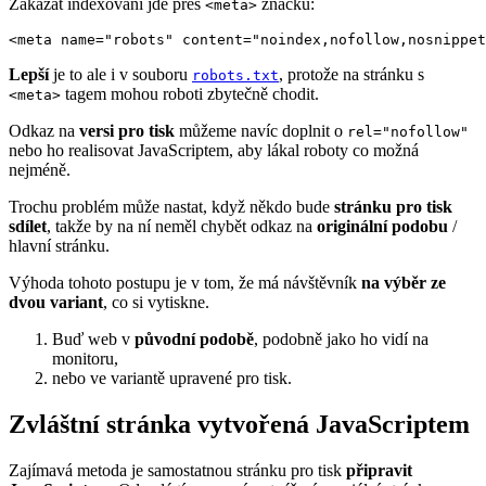
Zakázat indexování jde přes
značku:
<meta>
<meta name="robots" content="noindex,nofollow,nosnippet
Lepší
je to ale i v souboru
, protože na stránku s
robots.txt
tagem mohou roboti zbytečně chodit.
<meta>
Odkaz na
versi pro tisk
můžeme navíc doplnit o
rel="nofollow"
nebo ho realisovat JavaScriptem, aby lákal roboty co možná
nejméně.
Trochu problém může nastat, když někdo bude
stránku pro tisk
sdílet
, takže by na ní neměl chybět odkaz na
originální podobu
/
hlavní stránku.
Výhoda tohoto postupu je v tom, že má návštěvník
na výběr ze
dvou variant
, co si vytiskne.
Buď web v
původní podobě
, podobně jako ho vidí na
monitoru,
nebo ve variantě upravené pro tisk.
Zvláštní stránka vytvořená JavaScriptem
Zajímavá metoda je samostatnou stránku pro tisk
připravit