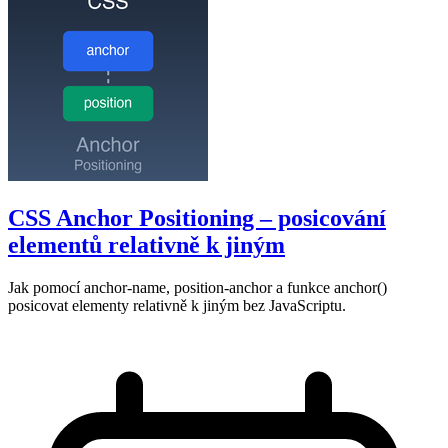
CSS Anchor Positioning – posicování
elementů relativně k jiným
Jak pomocí anchor-name, position-anchor a funkce anchor()
posicovat elementy relativně k jiným bez JavaScriptu.