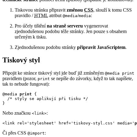
Tiskovou stránku připravit
změnou
CSS
, slouží k tomu CSS
pravidlo /
HTML
atribut
/
:
@media
media
Pro účely tištění
na straně serveru
vygenerovat
zjednodušenou podobu téže stránky. Jen pouze s obsahem
určeným k tisku.
Zjednodušenou podobu stránky
připravit JavaScriptem
.
Tiskový styl
Připojit ke stránce tiskový styl jde buď již zmíněným
@media print
pravidlem (pozor,
se nepíše do závorky, když to tak napíšete,
print
tak to nebude fungovat):
@media 
print
 {

  /* styly se aplikují při tisku */

}
Nebo značkou
:
<link>
<link rel='stylesheet' href='tiskovy-styl.css' media='
p
Či přes CSS
:
@import