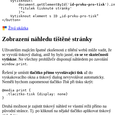
    vytisknout(

        document.getElementById('
id-prvku-pro-tisk
').
in
        'Titulek tisknuté stránky'

        )">

    Vytisknout element s ID „id-prvku-pro-tisk“

Živá ukázka
Zobrazení náhledu tištěné stránky
Uživatelům majícím špatné zkušenosti z tištění webů může vadit, že
se vyvolá tiskový dialog, aniž by bylo jasné,
co se ve skutečnosti
vytiskne
. Ne všechny prohlížeče disponují náhledem po zavolání
.
window.print
Řešení je umístit
tlačítko přímo vyvolávající tisk
až do
vyskakovacího okna a tiskový dialog nevyvolávat automaticky.
Neměli bychom zapomenout tlačítko
Tisk
při tisku skrýt:
@media print {

  .tlacitko-tisk {display: none}

}
Druhá možnost je zajistit tiskový náhled ve vlastní režii přímo na
původní stránce. Tj. po kliknutí na nějaké tlačítko aplikovat tiskový