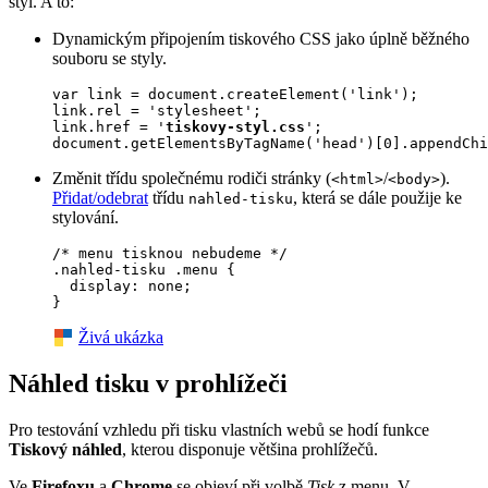
styl. A to:
Dynamickým připojením tiskového CSS jako úplně běžného
souboru se styly.
var link = document.createElement('link');

link.rel = 'stylesheet';

link.href = '
tiskovy-styl.css
';

document.getElementsByTagName('head')[0].appendChi
Změnit třídu společnému rodiči stránky (
/
).
<html>
<body>
Přidat/odebrat
třídu
, která se dále použije ke
nahled-tisku
stylování.
/* menu tisknou nebudeme */

.nahled-tisku .menu {

  display: none;

Živá ukázka
Náhled tisku v prohlížeči
Pro testování vzhledu při tisku vlastních webů se hodí funkce
Tiskový náhled
, kterou disponuje většina prohlížečů.
Ve
Firefoxu
a
Chrome
se objeví při volbě
Tisk
z menu. V