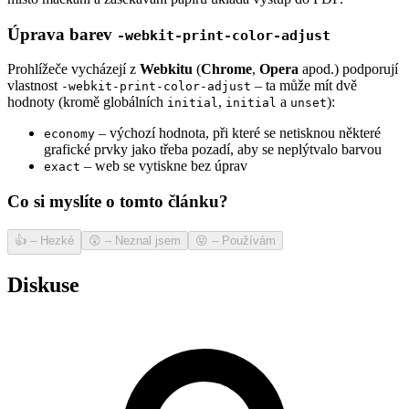
Úprava barev
-webkit-print-color-adjust
Prohlížeče vycházejí z
Webkitu
(
Chrome
,
Opera
apod.) podporují
vlastnost
– ta může mít dvě
-webkit-print-color-adjust
hodnoty (kromě globálních
,
a
):
initial
initial
unset
– výchozí hodnota, při které se netisknou některé
economy
grafické prvky jako třeba pozadí, aby se neplýtvalo barvou
– web se vytiskne bez úprav
exact
Co si myslíte o tomto článku?
👍
–
Hezké
😲
–
Neznal jsem
😝
–
Používám
Diskuse