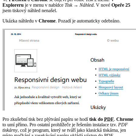
Exploreru
je v menu v nabídce
Tisk
→
Náhled
. V nové
Opeře 25
jsem tiskový náhled nenašel.
Ukázka náhledu v
Chrome
. Pozadí je automaticky odebráno.
Pro zkušební tisk bez plýtvání papíru se hodí
tisk do
PDF
.
Chrome
to umí přímo. Pro ostatní prohlížeče je řešením instalace tzv.
PDF
tiskárny
, což je program, který se tváří jako klasická tiskárna, jen
místo mačkání a zasekávání papíru ukládá výstup do PDF.