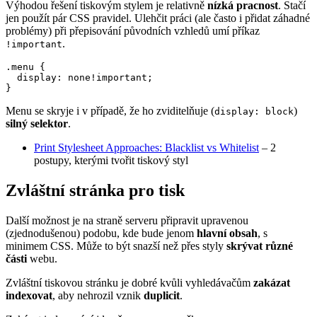
Výhodou řešení tiskovým stylem je relativně
nízká pracnost
. Stačí
jen použít pár CSS pravidel. Ulehčit práci (ale často i přidat záhadné
problémy) při přepisování původních vzhledů umí příkaz
.
!important
.menu {

  display: none!important;

}
Menu se skryje i v případě, že ho zviditelňuje (
)
display: block
silný selektor
.
Print Stylesheet Approaches: Blacklist vs Whitelist
– 2
postupy, kterými tvořit tiskový styl
Zvláštní stránka pro tisk
Další možnost je na straně serveru připravit upravenou
(zjednodušenou) podobu, kde bude jenom
hlavní obsah
, s
minimem CSS. Může to být snazší než přes styly
skrývat různé
části
webu.
Zvláštní tiskovou stránku je dobré kvůli vyhledávačům
zakázat
indexovat
, aby nehrozil vznik
duplicit
.