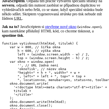
JavaScriptem
. Odpadá tím pracné vytváření speciální stránky na
serveru
, odpadá tím nutnost zaobírat se případnou duplicitou ve
vyhledávačích nebo řešit, co se stane, když speciální stránku bude
někdo sdílet. Skriptem vygenerovaná
stránka
pro tisk nebude mít
žádnou
URL
.
Jak na to?
JavaScriptem si
otevřeme nové okno
(
),
window.open
kam nastrkáme příslušný HTML kód, co chceme tisknout, a
spustíme tisk
.
function vytisknout(htmlKod, titulek) {

    var w = 800, // šířka okna

        h = 600, // výška okna

        left = (window.screen.width - w) / 2,

        top = (window.screen.height - h) / 2;

    var okno = window.open(

        '', // URL žádná není

        'oknoTisk', // název okna

        "height=" + h + ", width=" + w + 

        ", left=" + left + ", top=" + top + 

        ", location=no, menubar=yes, status=no, toolbar
    okno.document.write(

      '<!doctype html><meta charset="utf-8"><title>' + 

      titulek + 

      '</title>'

    );

    okno.document.write(htmlKod);

    okno.document.close();
