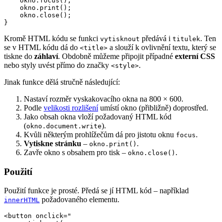
    okno.focus();

    okno.print();

    okno.close();

}
Kromě HTML kódu se funkci
předává i
. Ten
vytisknout
titulek
se v HTML kódu dá do
a slouží k ovlivnění textu, který se
<title>
tiskne do
záhlaví
. Obdobně můžeme připojit případné
externí CSS
nebo styly uvést přímo do značky
.
<style>
Jinak funkce dělá stručně následující:
Nastaví rozměr vyskakovacího okna na 800 × 600.
Podle
velikosti rozlišení
umístí okno (přibližně) doprostřed.
Jako obsah okna vloží požadovaný HTML kód
(
).
okno.document.write
Kvůli některým prohlížečům dá pro jistotu oknu
.
focus
Vytiskne stránku
–
.
okno.print()
Zavře okno s obsahem pro tisk –
.
okno.close()
Použití
Použití funkce je prosté. Předá se jí HTML kód – například
požadovaného elementu.
innerHTML
<button onclick="
