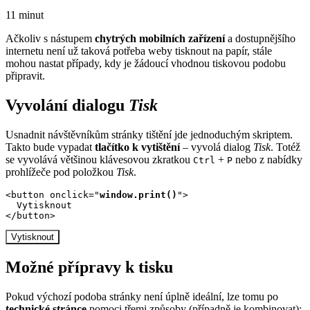
11 minut
Ačkoliv s nástupem
chytrých mobilních zařízení
a dostupnějšího
internetu není už taková potřeba weby tisknout na papír, stále
mohou nastat případy, kdy je žádoucí vhodnou tiskovou podobu
připravit.
Vyvolání dialogu
Tisk
Usnadnit návštěvníkům stránky tištění jde jednoduchým skriptem.
Takto bude vypadat
tlačítko k vytištění
– vyvolá dialog
Tisk
. Totéž
se vyvolává většinou klávesovou zkratkou
+
nebo z nabídky
Ctrl
P
prohlížeče pod položkou
Tisk
.
<button onclick="
window.print()
">

  Vytisknout

</button>
Vytisknout
Možné přípravy k tisku
Pokud výchozí podoba stránky není úplně ideální, lze tomu po
technické stránce
pomoci třemi způsoby (případně je kombinovat):