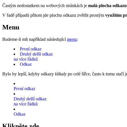
Častým nedostatkem na webových stránkách je
malá plocha odkazu
V řadě případů přitom jde plochu odkazu zvětšit prostým
využitím p
Menu
Budeme-li mít například následující
menu
:
První odkaz
Druhý delší odkaz
na více řádků
Odkaz
Bylo by lepší, kdyby odkazy
klikaly
po celé šířce, často k tomu stačí 
První odkaz
Druhý delší odkaz
na více řádků
Odkaz
Klikněte zde