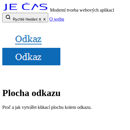
Moderní tvorba webových aplikací
O webu
Rychlé hledání
⌘
K
Plocha odkazu
Proč a jak vytvářet klikací plochu kolem odkazu.