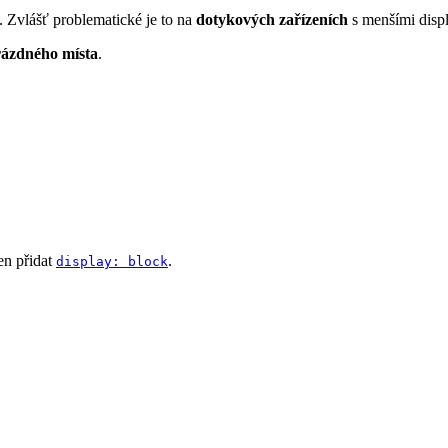
. Zvlášť problematické je to na
dotykových zařízeních
s menšími displ
rázdného místa
.
jen přidat
.
display: block