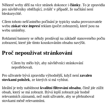
Některé weby dělí na více stránek dokonce i
články
. To je zpravidla
pro návštěvníky obtěžující, zvlášť v případě, že načítání není
bleskurychlé.
Cílem tohoto nešťastného počínání je typicky snaha provozovatele
webu
získat více
impresí
reklam (počet zobrazení), které jsou na
webu umístěny.
Reklamní bannery se někdy prodávají na základě stanoveného počtu
zobrazení, které jde tímto kouskováním obsahu navýšit.
Proč nepoužívat stránkování
Cílem by mělo být, aby návštěvníci stránkování
nepotřebovali.
Pro uživatele bývá zpravidla výhodnější, když není
zavalen
stovkami položek
, ze kterých si má vybírat.
Ideální je tedy nabídnout
kvalitní filtrování obsahu
, čímž jde zúžit
obsah, který se má zobrazit. Bývá lepší zobrazit pár hodně
relevantních záznamů, než nutit uživatele, aby se přehraboval
stovkami méně relevantními.