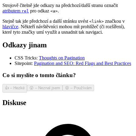
Strojově čitelně jde odkazy na předchozí/další stranu označit
atributem
pro odkaz
.
rel
<a>
Stejně tak jde předchozí a další stránku uvést
značkou v
<link>
hlavičce
. Někteří návštěvníci mohou mít prohlížeč (či rozšíření),
které tyto značky umí využít a usnadnit tak navigaci.
Odkazy jinam
CSS Tricks:
Thoughts on Pagination
Sitepoint:
Pagination and SEO: Red Flags and Best Practices
Co si myslíte o tomto článku?
👍
–
Hezké
😲
–
Neznal jsem
😝
–
Používám
Diskuse