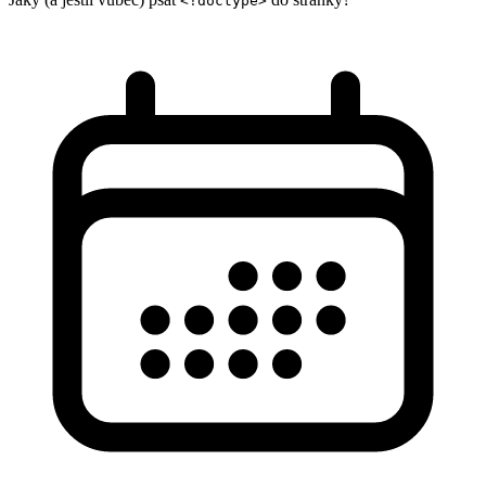
<!doctype>