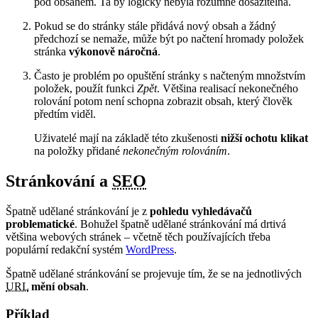
pod obsahem. Ta by logicky nebyla rozumně dosažitelná.
Pokud se do stránky stále přidává nový obsah a žádný
předchozí se nemaže, může být po načtení hromady položek
stránka
výkonově náročná
.
Často je problém po opuštění stránky s načteným množstvím
položek, použít funkci
Zpět
. Většina realisací nekonečného
rolování potom není schopna zobrazit obsah, který člověk
předtím viděl.
Uživatelé mají na základě této zkušenosti
nižší ochotu klikat
na položky přidané
nekonečným rolováním
.
Stránkování a
SEO
Špatně udělané stránkování je z
pohledu vyhledávačů
problematické
. Bohužel špatně udělané stránkování má drtivá
většina webových stránek – včetně těch používajících třeba
populární redakční systém
WordPress
.
Špatně udělané stránkování se projevuje tím, že se na jednotlivých
URL
mění obsah
.
Příklad