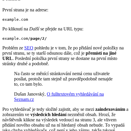
První strana je na adrese:
example.com
Po kliknutí na
Další
se přejde na URL typu:
example.com/
page/2/
Problém ze
SEO
pohledu je v tom, že po přidání nové položky na
první stranu, se ty starší odsunou dále, což je
přemístí na jiné
URL
. Poslední položka první strany se dostane na první místo
stránky druhé a podobně.
Na často se měnící stránkování nemá cenu uživatele
posílat, protože tam stejně už pravděpodobně nenajde
to, co tam bylo.
Dušan Janovský,
O fulltextovém vyhledávání na
Seznam.cz
Pro vyhledávač je tedy složité zajistit, aby se mezi
zaindexováním
a
zobrazením ve
výsledcích hledání
nezměnil obsah. Hrozí, že
návštěvník klikne na výsledek vedoucí na stranu 3, ale vlivem
přidání nového obsahu už na ní hledaný obsah nebude. To vypadá
jako chyba vyhledávače, což není v jeho zájmu, takže takové