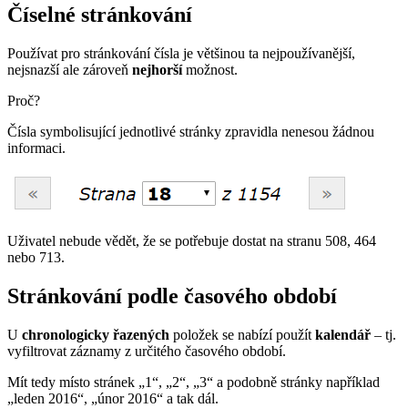
Číselné stránkování
Používat pro stránkování čísla je většinou ta nejpoužívanější,
nejsnazší ale zároveň
nejhorší
možnost.
Proč?
Čísla symbolisující jednotlivé stránky zpravidla nenesou žádnou
informaci.
Uživatel nebude vědět, že se potřebuje dostat na stranu 508, 464
nebo 713.
Stránkování podle časového období
U
chronologicky řazených
položek se nabízí použít
kalendář
– tj.
vyfiltrovat záznamy z určitého časového období.
Mít tedy místo stránek „1“, „2“, „3“ a podobně stránky například
„leden 2016“, „únor 2016“ a tak dál.