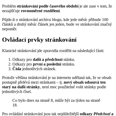
Problém
stránkování podle časového období
je ale zase v tom, že
nezajišťuje
rovnoměrné rozdělení
.
Půjde-li o stránkování archivu blogu, kde jede měsíc přibude 100
článků a druhý měsíc článek jen jeden, bude ve stránkování značný
nepoměr.
Ovládací prvky stránkování
Klasické stránkování jde zpravidla rozdělit na následující části:
Odkazy pro
další a předchozí
stánku.
Odkazy pro
první a poslední
stránku.
Čísla
jednotlivých stránek.
Protože většina stránkování je na internetu udělaná tak, že se obsah
postupně přelévá mezi stránkami – tj.
nový obsah odsouvá ten
starý na další stránky
, není moc použitelné volit stránky podle
jednotlivých čísel.
Co bylo dnes na straně 8, může být za týden na straně
18.
Pro ovládání stránkování jsou tak nejdůležitější
odkazy
Předchozí
a