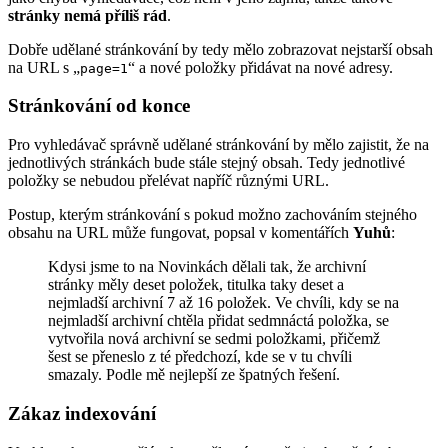
stránky nemá příliš rád
.
Dobře udělané stránkování by tedy mělo zobrazovat nejstarší obsah
na URL s „
“ a nové položky přidávat na nové adresy.
page=1
Stránkování od konce
Pro vyhledávač správně udělané stránkování by mělo zajistit, že na
jednotlivých stránkách bude stále stejný obsah. Tedy jednotlivé
položky se nebudou přelévat napříč různými URL.
Postup, kterým stránkování s pokud možno zachováním stejného
obsahu na URL může fungovat, popsal v komentářích
Yuhů
:
Kdysi jsme to na Novinkách dělali tak, že archivní
stránky měly deset položek, titulka taky deset a
nejmladší archivní 7 až 16 položek. Ve chvíli, kdy se na
nejmladší archivní chtěla přidat sedmnáctá položka, se
vytvořila nová archivní se sedmi položkami, přičemž
šest se přeneslo z té předchozí, kde se v tu chvíli
smazaly. Podle mě nejlepší ze špatných řešení.
Zákaz indexování