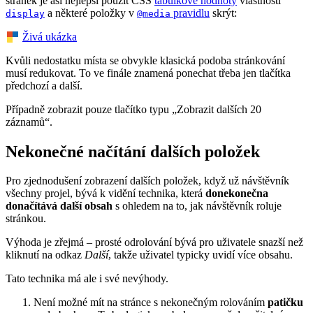
stránek je asi nejlepší použít CSS
tabulkové hodnoty
vlastnosti
a některé položky v
pravidlu
skrýt:
display
@media
Živá ukázka
Kvůli nedostatku místa se obvykle klasická podoba stránkování
musí redukovat. To ve finále znamená ponechat třeba jen tlačítka
předchozí a další.
Případně zobrazit pouze tlačítko typu „Zobrazit dalších 20
záznamů“.
Nekonečné načítání dalších položek
Pro zjednodušení zobrazení dalších položek, když už návštěvník
všechny projel, bývá k vidění technika, která
donekonečna
donačítává další obsah
s ohledem na to, jak návštěvník roluje
stránkou.
Výhoda je zřejmá – prosté odrolování bývá pro uživatele snazší než
kliknutí na odkaz
Další
, takže uživatel typicky uvidí více obsahu.
Tato technika má ale i své nevýhody.
Není možné mít na stránce s nekonečným rolováním
patičku