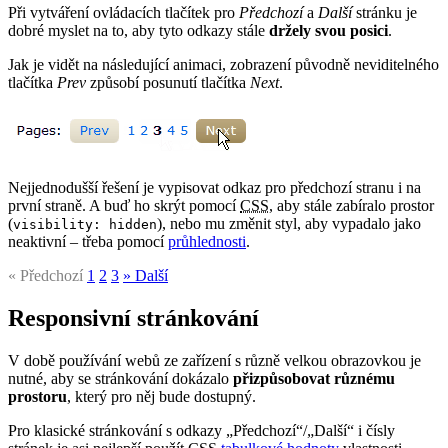
Při vytváření ovládacích tlačítek pro
Předchozí
a
Další
stránku je
dobré myslet na to, aby tyto odkazy stále
držely svou posici
.
Jak je vidět na následující animaci, zobrazení původně neviditelného
tlačítka
Prev
způsobí posunutí tlačítka
Next
.
Nejjednodušší řešení je vypisovat odkaz pro předchozí stranu i na
první straně. A buď ho skrýt pomocí
CSS
, aby stále zabíralo prostor
(
), nebo mu změnit styl, aby vypadalo jako
visibility: hidden
neaktivní – třeba pomocí
průhlednosti
.
« Předchozí
1
2
3
» Další
Responsivní stránkování
V době používání webů ze zařízení s různě velkou obrazovkou je
nutné, aby se stránkování dokázalo
přizpůsobovat různému
prostoru
, který pro něj bude dostupný.
Pro klasické stránkování s odkazy „Předchozí“/„Další“ i čísly