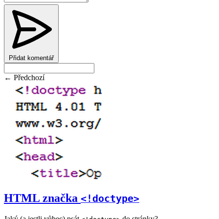
Přidat komentář
← Předchozí
HTML značka
<!doctype>
Jaký (a jestli vůbec) psát
do stránky?