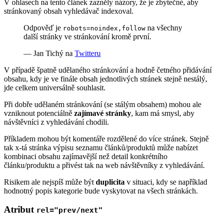
V ohlasech na tento článek zazněly názory, že je zbytečné, aby
stránkovaný obsah vyhledávač indexoval.
Odpověď je
na všechny
robots=noindex,follow
další stránky ve stránkování kromě první.
— Jan Tichý na
Twitteru
V případě špatně udělaného stránkování a hodně četného přidávání
obsahu, kdy je ve finále obsah jednotlivých stránek stejně nestálý,
jde celkem universálně souhlasit.
Při dobře udělaném stránkování (se stálým obsahem) mohou ale
vzniknout potenciálně
zajímavé stránky
, kam má smysl, aby
návštěvníci z vyhledávání chodili.
Příkladem mohou být komentáře rozdělené do více stránek. Stejně
tak x-tá stránka výpisu seznamu článků/produktů může nabízet
kombinaci obsahu zajímavější než detail konkrétního
článku/produktu a přivést tak na web návštěvníky z vyhledávání.
Risikem ale nejspíš může být
duplicita
v situaci, kdy se například
hodnotný popis kategorie bude vyskytovat na všech stránkách.
Atribut
rel="prev/next"