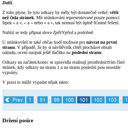
Další
.
Z toho plyne, že tyto odkazy by měly být dostatečně velké;
větší
než čísla stránek
. Mít stránkování representované pouze pomocí
šipek
a
,
a
nebo
a
, tak nemusí být úplně šťastné řešení.
«
»
←
→
<
>
Nabízí se tedy připsat slova
Zpět
/
Vpřed
a podobně.
U stránkování se také občas hodí možnost pro
návrat na první
stranu
. V případě, že by si návštěvník chtěl procházet obsah
odzadu
, ocení naopak ještě tlačítko na
poslední stranu
.
Odkazy na začátek/konec se zpravidla realisují prostřednictvím čísel
stránek, kdy odkazy na stranu
a na stranu poslední jsou neustále
1
vypsány.
V praxi to může vypadat nějak takto:
Držení posice