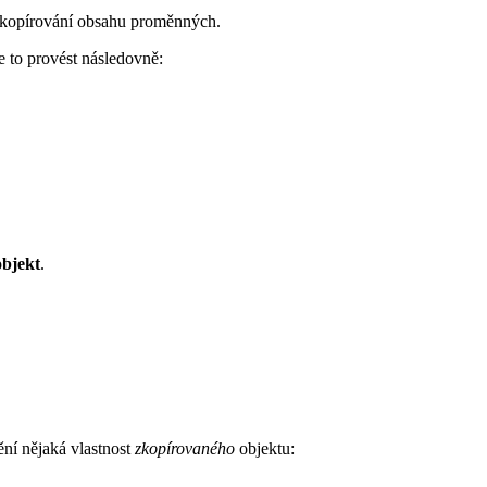
ři kopírování obsahu proměnných.
de to provést následovně:
objekt
.
ní nějaká vlastnost
zkopírovaného
objektu: