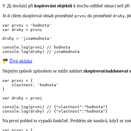
V
JS
dochází při
kopírování objektů
k trochu odlišné situaci než p
Je-li cílem zkopírovat obsah proměnné
do proměnné
, j
prvni
druhy
var prvni = 'hodnota'

var druhy = prvni

druhy = 'jinaHodnota'

console.log(prvni) // hodnota

console.log(druhy) // jinaHodnota
Živá ukázka
Stejným způsob způsobem se může nabízet
zkopírovat/naklonovat 
var prvni = {

    vlastnost: 'hodnota'

}

var druhy = prvni

console.log(prvni) // {"vlastnost":"hodnota"}

console.log(druhy) // {"vlastnost":"hodnota"}
Na první pohled to vypadá funkčně. Problém ale nastává, když se změ
var prvni = {
