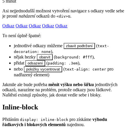
5 minut
Asi nejjednodušší možnost vytvoření navigace s odkazy vedle sebe
je prosté
naházení
odkazů do
u.
<div>
Odkaz
Odkaz
Odkaz
Odkaz
Odkaz
To není úplně špatné:
jednotlivé odkazy můžeme
(
zbavit podtržení
text-
),
decoration: none
nějak hezky
(
),
obarvit
background: #fff
přidat
(
),
odsazení
padding: .3em
nebo
(
pro
položky vycentrovat
text-align: center
nadřazený element)
Jakmile ale bude potřeba
měnit výšku nebo šířku
jednotlivých
odkazů, narazíme na problém, protože odkazy jsou řádkové.
Naštěstí existují způsoby, jak dostat vedle sebe i bloky.
Inline-block
Přidáním
pro získáme
výhodu
display: inline-block
řádkových i blokových elementů
najednou.