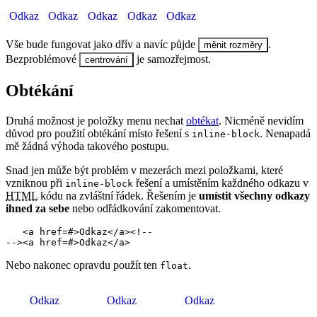
Odkaz
Odkaz
Odkaz
Odkaz
Odkaz
Vše bude fungovat jako dřív a navíc půjde
.
měnit rozměry
Bezproblémové
je samozřejmost.
centrování
Obtékání
Druhá možnost je položky menu nechat
obtékat
. Nicméně nevidím
důvod pro použití obtékání místo řešení s
. Nenapadá
inline-block
mě žádná výhoda takového postupu.
Snad jen může být problém v mezerách mezi položkami, které
vzniknou při
řešení a umístěním každného odkazu v
inline-block
HTML
kódu na zvláštní řádek. Řešením je
umístit všechny odkazy
ihned za sebe
nebo odřádkování zakomentovat.
   <a href=#>Odkaz</a><!--

--><a href=#>Odkaz</a>
Nebo nakonec opravdu použít ten
.
float
Odkaz
Odkaz
Odkaz