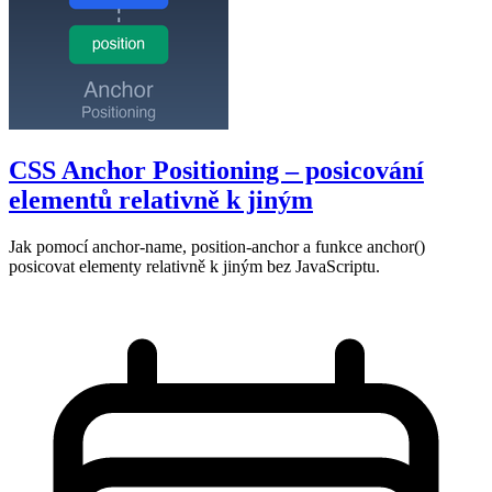
CSS Anchor Positioning – posicování
elementů relativně k jiným
Jak pomocí anchor-name, position-anchor a funkce anchor()
posicovat elementy relativně k jiným bez JavaScriptu.