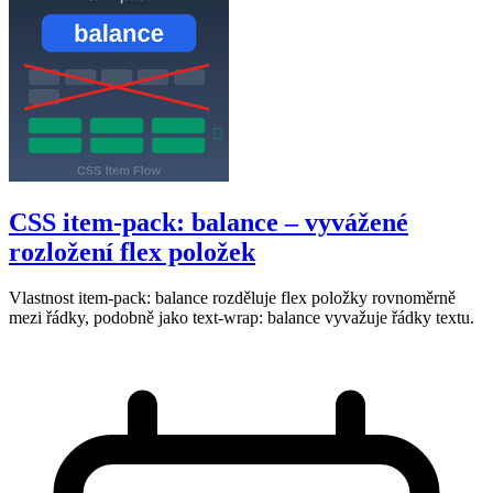
CSS item-pack: balance – vyvážené
rozložení flex položek
Vlastnost item-pack: balance rozděluje flex položky rovnoměrně
mezi řádky, podobně jako text-wrap: balance vyvažuje řádky textu.