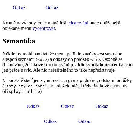
Odkaz
Odkaz
Kromě nevýhody, že je nutné řešit
clearování
bude obtíženější
obtékané menu
vycentrovat
.
Sémantika
Někdo by mohl namítat, že menu patří do značky
nebo
<menu>
alespoň seznamu (
) a odkazy do položek
. Osobně se
<ul>
<li>
domnívám, že takové strukturování
prakticky nikdo neocení
a je to
jen práce navíc. Ale nic neřešitelného to také nepředstavuje.
V podstatě stačí jen vynulovat
a
, odstranit odrážky
margin
padding
(
) a z položek udělat třeba řádkové elementy
listy-style: none
(
).
display: inline
Odkaz
Odkaz
Odkaz
Odkaz
Odkaz