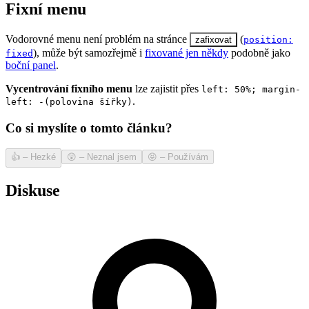
Fixní menu
Vodorovné menu není problém na stránce
(
zafixovat
position:
), může být samozřejmě i
fixované jen někdy
podobně jako
fixed
boční panel
.
Vycentrování fixního menu
lze zajistit přes
left: 50%; margin-
.
left: -(polovina šířky)
Co si myslíte o tomto článku?
👍
–
Hezké
😲
–
Neznal jsem
😝
–
Používám
Diskuse