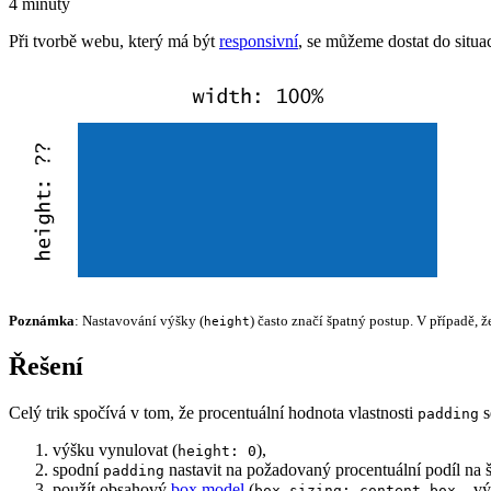
4 minuty
Při tvorbě webu, který má být
responsivní
, se můžeme dostat do situa
Poznámka
: Nastavování výšky (
) často značí špatný postup. V případě, 
height
Řešení
Celý trik spočívá v tom, že procentuální hodnota vlastnosti
s
padding
výšku vynulovat (
),
height: 0
spodní
nastavit na požadovaný procentuální podíl na š
padding
použít obsahový
box model
(
– výc
box-sizing: content-box