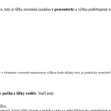
ce, kdy je šířka neznámá (zadána
v procentech
) a výšku potřebujeme 
že v elementu s
natvrdo
nastavenou výškou bude nějaký text, je prakticky nemožné za
e
počítá z šířky rodiče
. Stačí tedy:
ířce,
hozí), který sčítá okraje a právě
připočítává do výsledných roz
padding