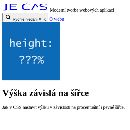
Moderní tvorba webových aplikací
O webu
Rychlé hledání
⌘
K
Výška závislá na šířce
Jak v CSS nastavit výšku v závislosti na procentuální i pevné šířce.