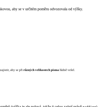
takovou, aby se v určitém poměru odvozovala od výšky.
jistit, aby se při
různých velikostech písma
řádně vešel.
měrů (výška je ale nulová, takže ji celou zajistí právě
).
padding