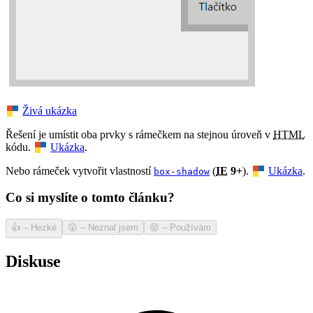
Živá ukázka
Řešení je umístit oba prvky s rámečkem na stejnou úroveň v
HTML
kódu.
Ukázka
.
Nebo rámeček vytvořit vlastností
(
IE
9+
).
Ukázka
.
box-shadow
Co si myslíte o tomto článku?
👍
–
Hezké
😲
–
Neznal jsem
😝
–
Používám
Diskuse