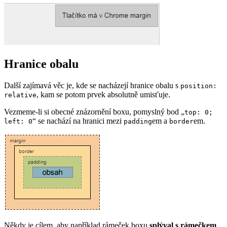
Hranice obalu
Další zajímavá věc je, kde se nacházejí hranice obalu s
position:
, kam se potom prvek absolutně umisťuje.
relative
Vezmeme-li si obecné znázornění boxu, pomyslný bod „
top: 0;
“ se nachází na hranici mezi
em a
em.
left: 0
padding
border
Někdy je cílem, aby například rámeček boxu
splýval s rámečkem