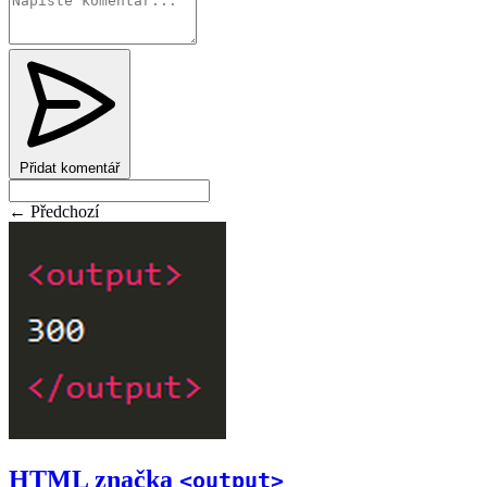
Přidat komentář
← Předchozí
HTML značka
<output>