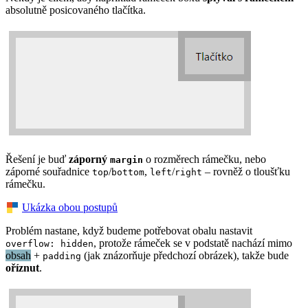
absolutně posicovaného tlačítka.
Řešení je buď
záporný
o rozměrech rámečku, nebo
margin
záporné souřadnice
/
,
/
– rovněž o tloušťku
top
bottom
left
right
rámečku.
Ukázka obou postupů
Problém nastane, když budeme potřebovat obalu nastavit
, protože rámeček se v podstatě nachází mimo
overflow: hidden
obsah
+
(jak znázorňuje předchozí obrázek), takže bude
padding
oříznut
.