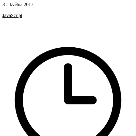
31. května 2017
CSS
JavaScript
HTML
HTML atributy
CSS selektory