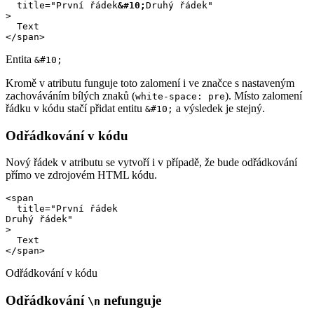
  title="První řádek
&#10;
Druhý řádek"

>

  Text

</span>
Entita
&#10;
Kromě v atributu funguje toto zalomení i ve značce s nastaveným
zachováváním bílých znaků (
). Místo zalomení
white-space: pre
řádku v kódu stačí přidat entitu
a výsledek je stejný.
&#10;
Odřádkování v kódu
Nový řádek v atributu se vytvoří i v případě, že bude odřádkování
přímo ve zdrojovém HTML kódu.
<span 

  title="První řádek

Druhý řádek"

>

  Text

</span>
Odřádkování v kódu
Odřádkování
nefunguje
\n