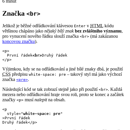
6 minut
Značka
<br>
Jelikož je běžné odřádkování klávesou
v
HTML
kódu
Enter
většinou chápáno jako
nějaký bílý znak
bez zvláštního významu
,
pro vynucení nového řádku slouží značka
(má zakázanou
<br>
koncovou značku
).
<p>

  První řádek
<br>
Druhý řádek

</p>
Výjimkou, kdy se na odřádkování a jiné bílé znaky dbá, je použití
CSS
předpisu
– takový styl má jako výchozí
white-space: pre
značka
.
<pre>
Následující kód se tak zobrazí stejně jako při použití
. Každá
<br>
mezera nebo odřádkování hraje svou roli, proto se konec a začátek
značky
musí
nalepit
na obsah.
<p>
<p 

  style="
white-space: pre
>
První řádek

Druhý řádek
<
/p>