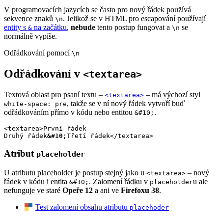
V programovacích jazycích se často pro nový řádek používá
sekvence znaků
. Jelikož se v HTML pro escapování používají
\n
entity s
na začátku
,
nebude
tento postup fungovat a
se
&
\n
normálně vypíše.
Odřádkování pomocí
\n
Odřádkování v
<textarea>
Textová oblast pro psaní textu –
– má výchozí styl
<textarea>
, takže se v ní nový řádek vytvoří buď
white-space: pre
odřádkováním přímo v kódu nebo entitou
.
&#10;
<textarea>První řádek
Druhý řádek
&#10;
Třetí řádek</textarea>
Atribut
placeholder
U atributu placeholder je postup stejný jako u
– nový
<textarea>
řádek v kódu i entita
. Zalomení řádku v
u ale
&#10;
placeholder
nefunguje ve staré
Opeře 12
a ani ve
Firefoxu 38
.
Test zalomení obsahu atributu
placehoder