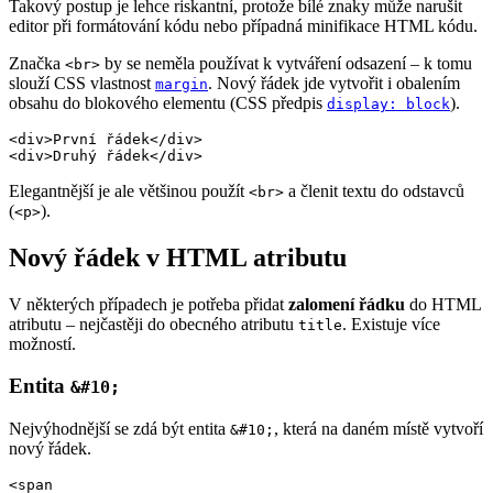
Takový postup je lehce riskantní, protože bílé znaky může narušit
editor při formátování kódu nebo případná minifikace HTML kódu.
Značka
by se neměla používat k vytváření odsazení – k tomu
<br>
slouží CSS vlastnost
. Nový řádek jde vytvořit i obalením
margin
obsahu do blokového elementu (CSS předpis
).
display: block
<div>První řádek</div>

<div>Druhý řádek</div>
Elegantnější je ale většinou použít
a členit textu do odstavců
<br>
(
).
<p>
Nový řádek v HTML atributu
V některých případech je potřeba přidat
zalomení řádku
do HTML
atributu – nejčastěji do obecného atributu
. Existuje více
title
možností.
Entita
&#10;
Nejvýhodnější se zdá být entita
, která na daném místě vytvoří
&#10;
nový řádek.
<span 
