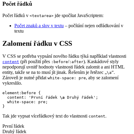
Počet řádků
Počet řádků v
jde spočítat JavaScriptem:
<textarea>
Počet znaků a slov v textu
– počítání nejen odřádkování v
textu
Zalomení řádku v CSS
V CSS se potřeba vypsání nového řádku týká například vlastnosti
(při použití přes
/
). Kaskádové styly
content
:before
:after
nepodporují uvnitř hodnoty vlastnosti řádek zalomit a ani HTML
entity, takže se na to musí jít jinak. Řešením je řetězec „
“.
\a
Zároveň je nutné přidat
, aby se zalomení
white-space: pre
vykreslilo.
element:before {

  content: 'První řádek 
\a
 Druhý řádek';

  white-space: pre;

}
Tak jde vypsat víceřádkový text do vlastnosti
.
content