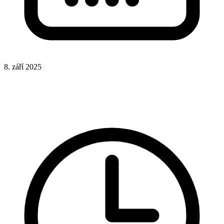
8. září 2025
CSS
HTML
Responsivní design
Stylování elementů