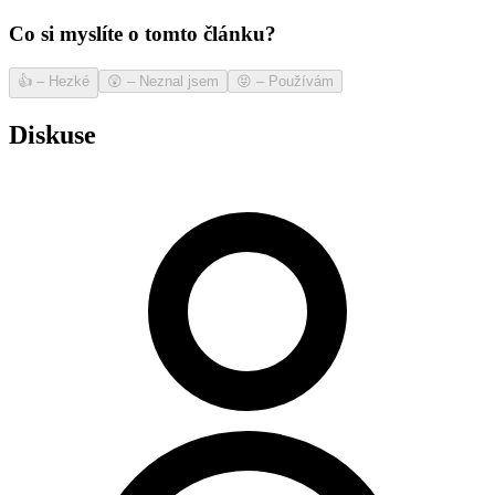
Co si myslíte o tomto článku?
👍
–
Hezké
😲
–
Neznal jsem
😝
–
Používám
Diskuse