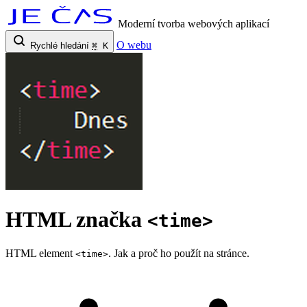
Moderní tvorba webových aplikací
O webu
Rychlé hledání
⌘
K
HTML značka
<time>
HTML element
. Jak a proč ho použít na stránce.
<time>