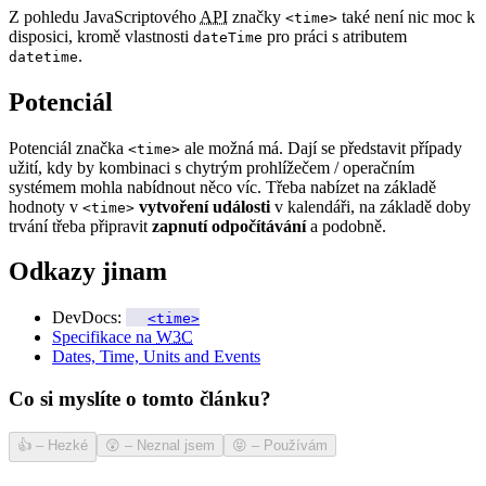
Z pohledu JavaScriptového
API
značky
také není nic moc k
<time>
disposici, kromě vlastnosti
pro práci s atributem
dateTime
.
datetime
Potenciál
Potenciál značka
ale možná má. Dají se představit případy
<time>
užití, kdy by kombinaci s chytrým prohlížečem / operačním
systémem mohla nabídnout něco víc. Třeba nabízet na základě
hodnoty v
vytvoření události
v kalendáři, na základě doby
<time>
trvání třeba připravit
zapnutí odpočítávání
a podobně.
Odkazy jinam
DevDocs:
<time>
Specifikace na
W3C
Dates, Time, Units and Events
Co si myslíte o tomto článku?
👍
–
Hezké
😲
–
Neznal jsem
😝
–
Používám