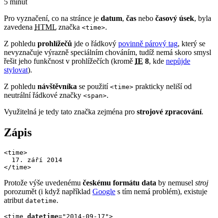
5 minut
Pro vyznačení, co na stránce je
datum
,
čas
nebo
časový úsek
, byla
zavedena
HTML
značka
.
<time>
Z pohledu
prohlížečů
jde o řádkový
povinně párový tag
, který se
nevyznačuje výrazně speciálním chováním, tudíž nemá skoro smysl
řešit jeho funkčnost v prohlížečích (kromě
IE
8
, kde
nepůjde
stylovat
).
Z pohledu
návštěvníka
se použití
prakticky neliší od
<time>
neutrální řádkové značky
.
<span>
Využitelná je tedy tato značka zejména pro
strojové zpracování
.
Zápis
<time>

  17. září 2014

</time>
Protože výše uvedenému
českému formátu data
by nemusel
stroj
porozumět (i když například
Google
s tím nemá problém), existuje
atribut
.
datetime
<time 
datetime
="2014-09-17">
