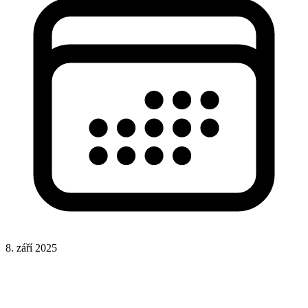
8. září 2025
CSS
HTML
Responsivní design
Stylování elementů