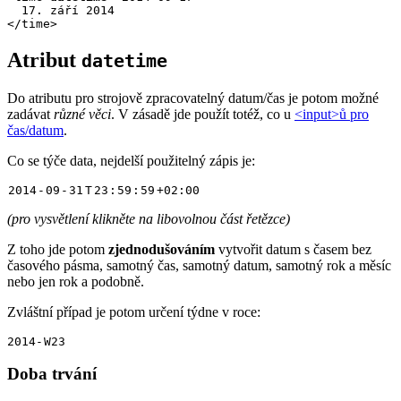
  17. září 2014

</time>
Atribut
datetime
Do atributu pro strojově zpracovatelný datum/čas je potom možné
zadávat
různé věci
. V zásadě jde použít totéž, co u
<input>ů pro
čas/datum
.
Co se týče data, nejdelší použitelný zápis je:
2014
-
09
-
31
T
23
:
59
:
59
+02:00
(pro vysvětlení klikněte na libovolnou část řetězce)
Z toho jde potom
zjednodušováním
vytvořit datum s časem bez
časového pásma, samotný čas, samotný datum, samotný rok a měsíc
nebo jen rok a podobně.
Zvláštní případ je potom určení týdne v roce:
2014-
W23
Doba trvání