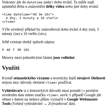
Nakonec jde do
zadat i dobu trvání. Ta může najít
datetime
uplatnění třeba u znázornění
délky videa
nebo jiné doby trvání:
<time datetime="4d 3m 10s">

  4 dny, 3 minuty a 10 vteřin

</time>
Výše uvedený příklad by znázorňoval dobu trvání 4 dny (
), 3
4d
minuty (
) a 10 vteřin (
).
3m
10s
Ještě existuje druhý způsob zápisu:
P
4D
T
3M
10S
Mezery mezi jednotlivými částmi
jsou volitelné
.
Využití
Kromě
sémantického výzamu
a teoreticky lepší
strojové čitelnosti
nejsou moc důvody element
používat.
<time>
Vyhledávače
si z historických důvodů musí poradit i s prostým
uvedením data mimo značku
, navíc v případě Google jde
<time>
oblast s datem na stránce přímo vyznačit v
Google Webmaster
Tools
(
Vzhled vyhledávání
→
Zvýrazňovač dat
).