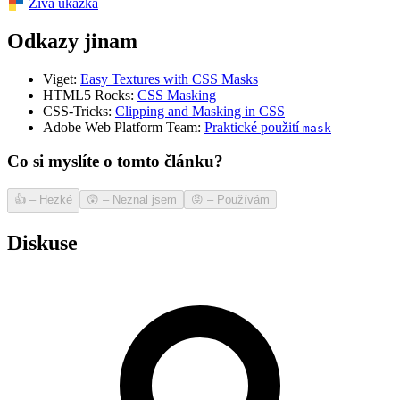
Živá ukázka
Odkazy jinam
Viget:
Easy Textures with CSS Masks
HTML5 Rocks:
CSS Masking
CSS-Tricks:
Clipping and Masking in CSS
Adobe Web Platform Team:
Praktické použití
mask
Co si myslíte o tomto článku?
👍
–
Hezké
😲
–
Neznal jsem
😝
–
Používám
Diskuse