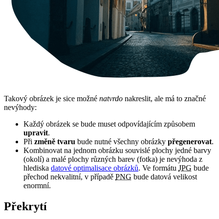
Takový obrázek je sice možné
natvrdo
nakreslit, ale má to značné
nevýhody:
Každý obrázek se bude muset odpovídajícím způsobem
upravit
.
Při
změně tvaru
bude nutné všechny obrázky
přegenerovat
.
Kombinovat na jednom obrázku souvislé plochy jedné barvy
(okolí) a malé plochy různých barev (fotka) je nevýhoda z
hlediska
datové optimalisace obrázků
. Ve formátu
JPG
bude
přechod nekvalitní, v případě
PNG
bude datová velikost
enormní.
Překrytí