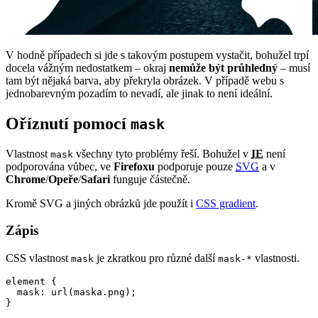
V hodně případech si jde s takovým postupem vystačit, bohužel trpí
docela vážným nedostatkem – okraj
nemůže být průhledný
– musí
tam být nějaká barva, aby překryla obrázek. V případě webu s
jednobarevným pozadím to nevadí, ale jinak to není ideální.
Oříznutí pomocí
mask
Vlastnost
všechny tyto problémy řeší. Bohužel v
IE
není
mask
podporována vůbec, ve
Firefoxu
podporuje pouze
SVG
a v
Chrome
/
Opeře
/
Safari
funguje částečně.
Kromě SVG a jiných obrázků jde použít i
CSS gradient
.
Zápis
CSS vlastnost
je zkratkou pro různé další
vlastnosti.
mask
mask-*
element {

  mask: url(maska.png);

}