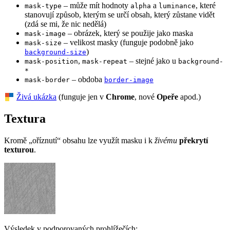
– může mít hodnoty
a
, které
mask-type
alpha
luminance
stanovují způsob, kterým se určí obsah, který zůstane vidět
(zdá se mi, že nic nedělá)
– obrázek, který se použije jako maska
mask-image
– velikost masky (funguje podobně jako
mask-size
)
background-size
,
– stejné jako u
mask-position
mask-repeat
background-
*
– obdoba
mask-border
border-image
Živá ukázka
(funguje jen v
Chrome
, nové
Opeře
apod.)
Textura
Kromě „oříznutí“ obsahu lze využít masku i k
živému
překrytí
texturou
.
Výsledek v podporovaných prohlížečích: