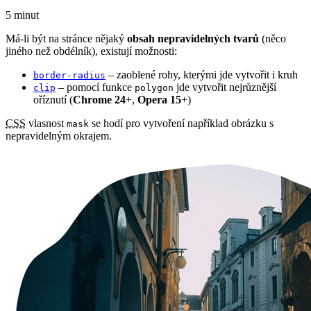
5 minut
Má-li být na stránce nějaký
obsah nepravidelných tvarů
(něco
jiného než obdélník), existují možnosti:
– zaoblené rohy, kterými jde vytvořit i kruh
border-radius
– pomocí funkce
jde vytvořit nejrůznější
clip
polygon
oříznutí (
Chrome 24
+,
Opera 15
+)
CSS
vlasnost
se hodí pro vytvoření například obrázku s
mask
nepravidelným okrajem.